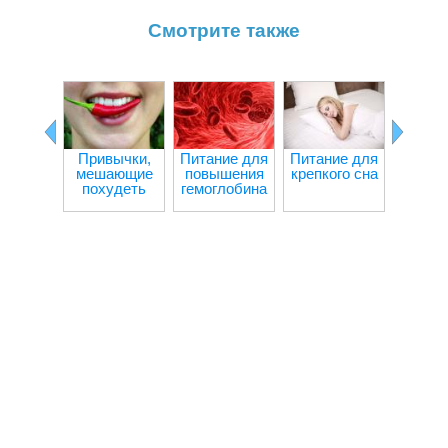
Смотрите также
Привычки,
Питание для
Питание для
Ч
мешающие
повышения
крепкого сна
происх
похудеть
гемоглобина
орган
при гол