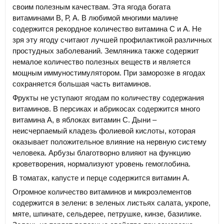
своим полезным качествам. Эта ягода богата
витаминами В, Р, А. В любимой многими малине
содержится рекордное количество витамина С и А. Не
зря эту ягоду считают лучшей профилактикой различных
простудных заболеваний. Земляника также содержит
немалое количество полезных веществ и является
мощным иммуностимулятором. При заморозке в ягодах
сохраняется большая часть витаминов.
Фрукты не уступают ягодам по количеству содержания
витаминов. В персиках и абрикосах содержится много
витамина А, в яблоках витамин С. Дыни –
неисчерпаемый кладезь фолиевой кислоты, которая
оказывает положительное влияние на нервную систему
человека. Арбузы благотворно влияют на функцию
кроветворения, нормализуют уровень гемоглобина.
В томатах, капусте и перце содержится витамин А.
Огромное количество витаминов и микроэлементов
содержится в зелени: в зеленых листьях салата, укропе,
мяте, шпинате, сельдерее, петрушке, кинзе, базилике.