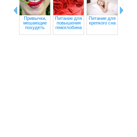
Привычки,
Питание для
Питание для
Ч
мешающие
повышения
крепкого сна
происх
похудеть
гемоглобина
орган
при гол