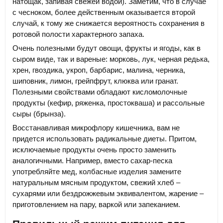
натощак, запивая свежей водой). Заметим, что в случае
с чесноком, более действенным оказывается второй
случай, к тому же снижается вероятность сохранения в
ротовой полости характерного запаха.
Очень полезными будут овощи, фрукты и ягоды, как в
сыром виде, так и вареные: морковь, лук, черная редька,
хрен, гвоздика, укроп, барбарис, малина, черника,
шиповник, лимон, грейпфрут, клюква или гранат.
Полезными свойствами обладают кисломолочные
продукты (кефир, ряженка, простокваша) и рассольные
сыры (брынза).
Восстанавливая микрофлору кишечника, вам не
придется использовать радикальные диеты. Притом,
исключаемые продукты очень просто заменить
аналогичными. Например, вместо сахар-песка
употребляйте мед, колбасные изделия замените
натуральным мясным продуктом, свежий хлеб –
сухарями или бездрожжевым эквивалентом, жарение –
приготовлением на пару, варкой или запеканием.