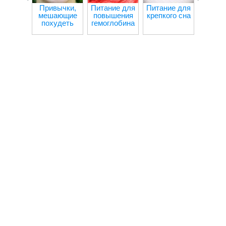
Привычки,
Питание для
Питание для
Ч
мешающие
повышения
крепкого сна
происх
похудеть
гемоглобина
орган
при гол