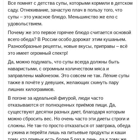
Все помнят с детства супы, которыми кормили в детском
саду. Отнекивание, зачастую плач в пользу того, что
супы – это ужасное блюдо. Меньшинство же ело с
удовольствием.
Почему же это первое горячее блюдо считается основой
всего обеда? В России особо дорожат этим кушаньем.
Разнообразные рецепты, новые вкусы, приправы – всё
это имеет огромный спектр!
Да, можно подумать, что супы всегда должны быть
наваристыми, с огромным количеством мяса и
заправлены майонезом. Это совсем не так. Лёгкие супы
также в почёте у девушек, желающих скинуть пару
лишних килограммов.
В погоне за идеальной фигурой, люди часто
отказываются от полноценных приёмов пищи. Да,
существуют десятки разных диет, благодаря которым
можно сбросить вес. Но очень часто эти диеты строги и
сложны. Не так-то просто отказаться от завтрака, обеда
и ужина и перейти лишь на питьевые продукты и каши
тому, кто привык есть более 5 раз в день, да к тому же