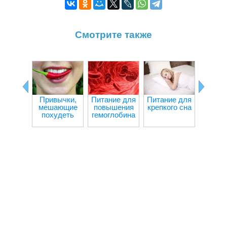
Смотрите также
Привычки,
Питание для
Питание для
Ч
мешающие
повышения
крепкого сна
происх
похудеть
гемоглобина
орган
при гол