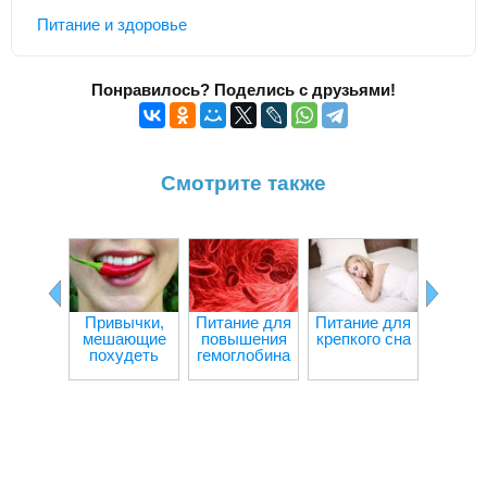
Питание и здоровье
Понравилось? Поделись с друзьями!
Смотрите также
Привычки,
Питание для
Питание для
Ч
мешающие
повышения
крепкого сна
происх
похудеть
гемоглобина
орган
при гол