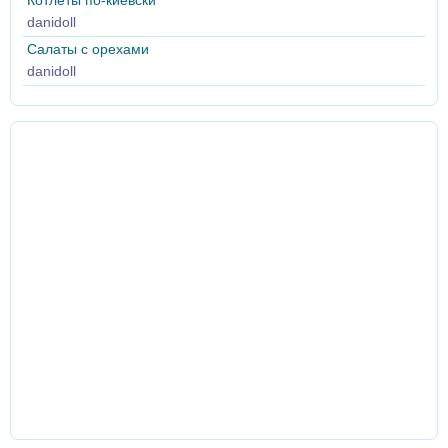
Котлеты по-киевски
danidoll
Салаты с орехами
danidoll