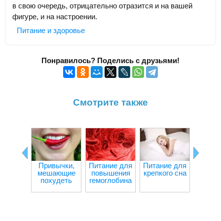
в свою очередь, отрицательно отразится и на вашей
фигуре, и на настроении.
Питание и здоровье
Понравилось? Поделись с друзьями!
Смотрите также
Привычки,
Питание для
Питание для
Ч
мешающие
повышения
крепкого сна
происх
похудеть
гемоглобина
орган
при гол