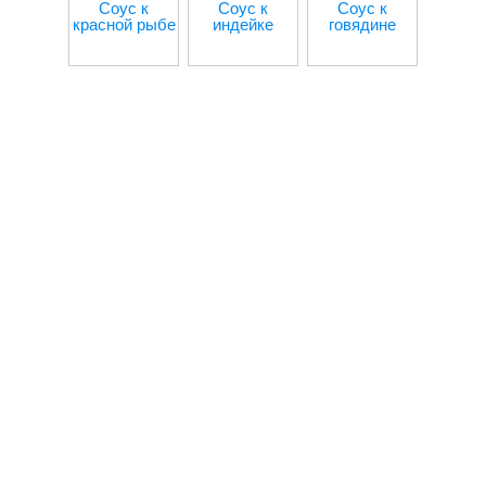
Соус к
Соус к
Соус к
Соу
красной рыбе
индейке
говядине
креве