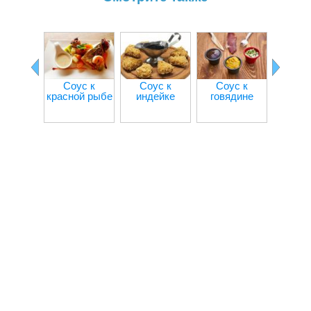
Соус к
Соус к
Соус к
Соу
красной рыбе
индейке
говядине
креве