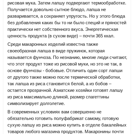
рисовая мука. Затем лапшу подвергают термообработке.
Получается довольно сытное блюдо, лапша не
разваривается, а сохраняет упругость. Но у этого блюда
без добавления каких бы то ни было специй и пряностей
практически нет собственного вкуса. Энергетическая
ценность продукта (в сухом виде) – почти 365 ккал.
Среди макаронных изделий известна также
своеобразная лапша в виде пружинок, которая
называется фунчоза. По незнанию, многие люди считают,
что этот продукт тоже из рисовой муки, но это не так, в
основе фунчозы - бобовые. Отличить один сорт лапши
от другого также можно после термической обработки,
так лапша из риса становится белой, а из бобов –
остается прозрачной. Азиатские хозяйки готовят лапшу
из риса максимально длиной, размер спагеттины
символизирует долголетие.
В современных условиях вам совершенно не
обязательно готовить полуфабрикат самому, готовую
сухую лапшу из риса можно купить в отделе бакалейных
товаров любого магазина продуктов. Макаронины почти