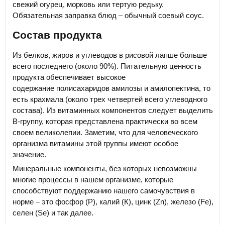
свежий огурец, морковь или тертую редьку.
Обязательная заправка блюд – обычный соевый соус.
Состав продукта
Из белков, жиров и углеводов в рисовой лапше больше
всего последнего (около 90%). Питательную ценность
продукта обеспечивает высокое
содержание полисахаридов амилозы и амилопектина, то
есть крахмала (около трех четвертей всего углеводного
состава). Из витаминных компонентов следует выделить
В-группу, которая представлена практически во всем
своем великолепии. Заметим, что для человеческого
организма витамины этой группы имеют особое
значение.
Минеральные компоненты, без которых невозможны
многие процессы в нашем организме, которые
способствуют поддержанию нашего самочувствия в
норме – это фосфор (Р), калий (К), цинк (Zn), железо (Fe),
селен (Se) и так далее.