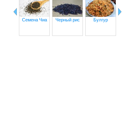
корич
Семена Чиа
Черный рис
Булгур