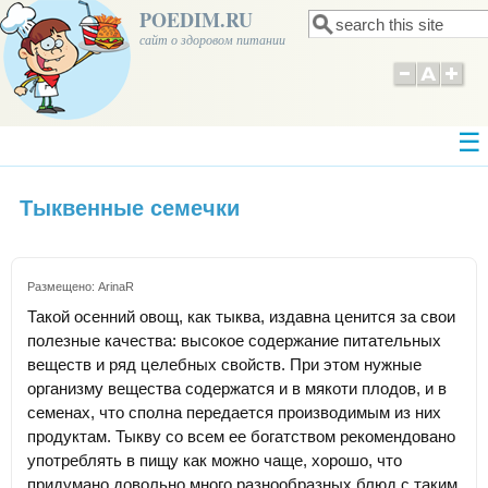
POEDIM.RU
Поиск
Форма поиска
сайт о здоровом питании
Тыквенные семечки
Размещено:
ArinaR
Такой осенний овощ, как тыква, издавна ценится за свои
полезные качества: высокое содержание питательных
веществ и ряд целебных свойств. При этом нужные
организму вещества содержатся и в мякоти плодов, и в
семенах, что сполна передается производимым из них
продуктам. Тыкву со всем ее богатством рекомендовано
употреблять в пищу как можно чаще, хорошо, что
придумано довольно много разнообразных блюд с таким