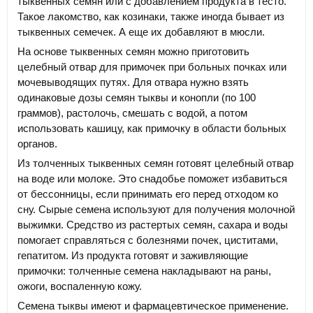
тыквенных семян или с добавлением продукта в тесто.
Такое лакомство, как козинаки, также иногда бывает из
тыквенных семечек. А еще их добавляют в мюсли.
На основе тыквенных семян можно приготовить
целебный отвар для примочек при больных почках или
мочевыводящих путях. Для отвара нужно взять
одинаковые дозы семян тыквы и конопли (по 100
граммов), растолочь, смешать с водой, а потом
использовать кашицу, как примочку в области больных
органов.
Из толченных тыквенных семян готовят целебный отвар
на воде или молоке. Это снадобье поможет избавиться
от бессонницы, если принимать его перед отходом ко
сну. Сырые семена используют для получения молочной
выжимки. Средство из растертых семян, сахара и воды
помогает справляться с болезнями почек, циститами,
гепатитом. Из продукта готовят и заживляющие
примочки: толченные семена накладывают на раны,
ожоги, воспаленную кожу.
Семена тыквы имеют и фармацевтическое применение.