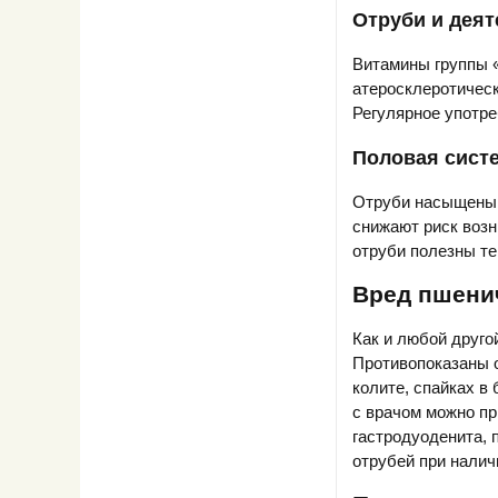
Отруби и деят
Витамины группы 
атеросклеротическ
Регулярное употре
Половая систе
Отруби насыщены 
снижают риск возн
отруби полезны те
Вред пшени
Как и любой друго
Противопоказаны о
колите, спайках в
с врачом можно пр
гастродуоденита, 
отрубей при налич