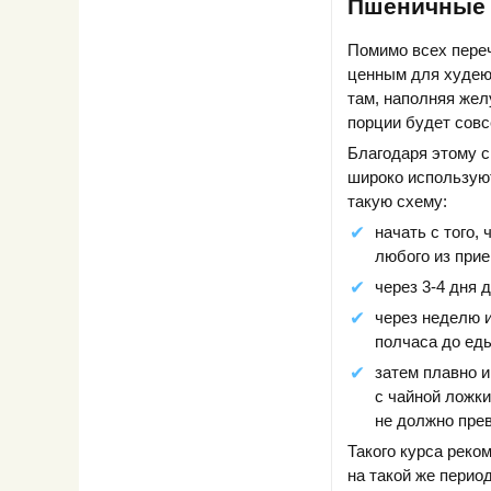
Пшеничные 
Помимо всех пере
ценным для худеющ
там, наполняя жел
порции будет совс
Благодаря этому с
широко используют
такую схему:
начать с того,
любого из прие
через 3-4 дня 
через неделю и
полчаса до еды
затем плавно и
с чайной ложки
не должно пре
Такого курса реко
на такой же перио