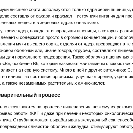
муки высшего сорта используются только ядра зёрен пшеницы, 
олю составляют сахара и крахмал – источники питания для пр
полезных веществ в зерновых ядрах очень мало.
у, кроме ядер, попадают и зародыши пшеницы, в которых разл
лементы содержатся просто в огромной концентрации, и оболоч
овлении муки высшего сорта, отделяя от ядер, превращают в те
рновой оболочки или, иначе говоря, отрубей, составляют пищев
мы для нормального пищеварения. Также оболочка пшеничных з
 «B», особенно B6, который называют «витамином спокойствия»,
влияет на нервную систему. Много в ней и других витаминов: C, 
тно влияют на состояния организма, улучшают зрение, укрепля
 а также незаменимых растительных аминокислот.
еварительный процесс
ьно сказываются на процессе пищеварения, поэтому их рекоме
срывах работы ЖКТ и даже при лечении некоторых онкологическ
чника. Отруби помогают вырабатывать желудочный сок, способ
повреждений слизистой оболочки желудка, стимулируют работу