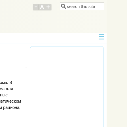
Поиск
Форма поиска
зма. В
рма для
ёные
иетическом
м рациона,