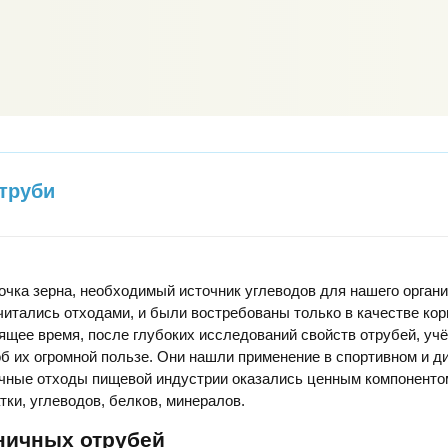
труби
очка зерна, необходимый источник углеводов для нашего органи
итались отходами, и были востребованы только в качестве ко
ящее время, после глубоких исследований свойств отрубей, уч
б их огромной пользе. Они нашли применение в спортивном и д
чные отходы пищевой индустрии оказались ценным компоненто
тки, углеводов, белков, минералов.
ничных отрубей