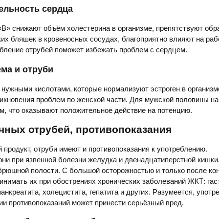
ельность сердца
«B» снижают объём холестерина в организме, препятствуют об
их бляшек в кровеносных сосудах, благоприятно влияют на раб
бление отрубей поможет избежать проблем с сердцем.
ма и отруби
нужными кислотами, которые нормализуют эстроген в организ
икновения проблем по женской части. Для мужской половины н
м, что оказывают положительное действие на потенцию.
чных отрубей, противопоказания
й продукт, отруби имеют и противопоказания к употреблению.
ни при язвенной болезни желудка и двенадцатиперстной кишки
 брюшной полости. С большой осторожностью и только после ко
инимать их при обострениях хронических заболеваний ЖКТ: гас
панкреатита, холецистита, гепатита и других. Разумеется, употр
ии противопоказаний может принести серьёзный вред.