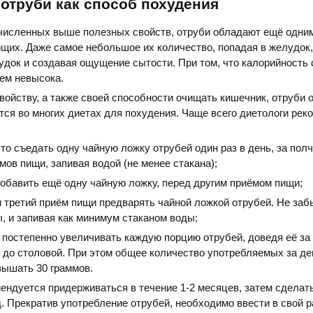
отруби как способ похудения
численных выше полезных свойств, отруби обладают ещё одним
их. Даже самое небольшое их количество, попадая в желудок,
удок и создавая ощущение сытости. При том, что калорийность
ем невысока.
войству, а также своей способности очищать кишечник, отруби 
ся во многих диетах для похудения. Чаще всего диетологи ре
 что съедать одну чайную ложку отрубей один раз в день, за пол
мов пищи, запивая водой (не менее стакана);
добавить ещё одну чайную ложку, перед другим приёмом пищи;
 третий приём пищи предварять чайной ложкой отрубей. Не заб
, и запивая как минимум стаканом воды;
 постепенно увеличивать каждую порцию отрубей, доведя её за
 до столовой. При этом общее количество употребляемых за де
вышать 30 граммов.
мендуется придерживаться в течение 1-2 месяцев, затем сделат
д. Прекратив употребление отрубей, необходимо ввести в свой 