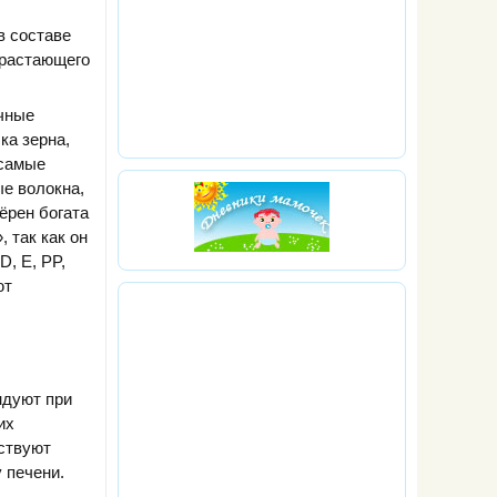
в составе
орастающего
ичные
ка зерна,
 самые
ые волокна,
ёрен богата
 так как он
D, E, PP,
ют
ндуют при
их
ствуют
 печени.