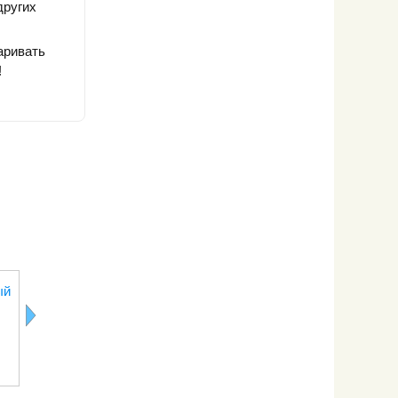
других
аривать
!
Кукурузная
Рисовая
Кускус
Тыквенны
ый
каша
лапша
семечки