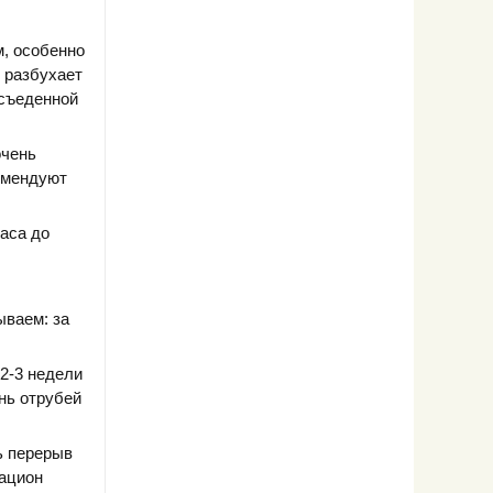
, особенно
 разбухает
 съеденной
очень
комендуют
часа до
ываем: за
 2-3 недели
нь отрубей
ь перерыв
рацион