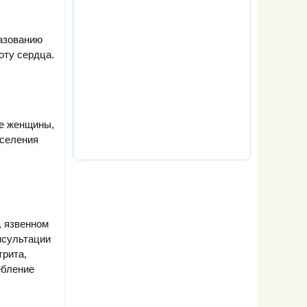
разованию
оту сердца.
ме женщины,
аселения
, язвенном
нсультации
трита,
ебление