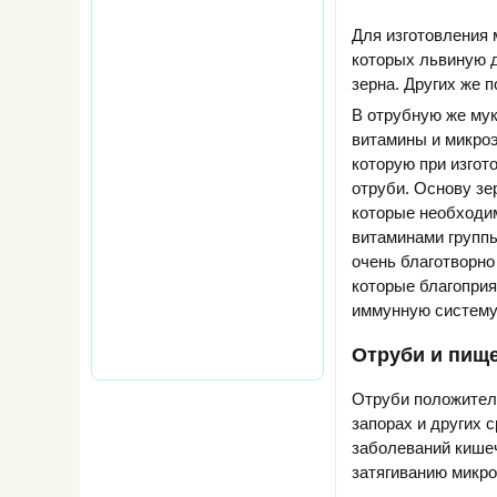
Для изготовления 
которых львиную д
зерна. Других же 
В отрубную же мук
витамины и микроэ
которую при изгот
отруби. Основу зе
которые необходи
витаминами группы
очень благотворно 
которые благоприя
иммунную систему,
Отруби и пищ
Отруби положител
запорах и других 
заболеваний кише
затягиванию микро