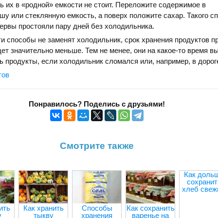
ь их в «родной» емкости не стоит. Переложите содержимое в
у или стеклянную емкость, а поверх положите сахар. Такого с
сервы простояли пару дней без холодильника.
ти способы не заменят холодильник, срок хранения продуктов п
ет значительно меньше. Тем не менее, они на какое-то время вы
ь продукты, если холодильник сломался или, например, в дорог
тов
Понравилось? Поделись с друзьями!
Смотрите также
Как доль
сохранит
хлеб свеж
ить
Как хранить
Способы
Как сохранить
у
тыкву
хранения
варенье на