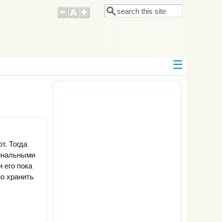
Поиск
Форма поиска
т. Тогда
гинальными
 его пока
но хранить