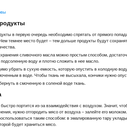
рвы
родукты
укты в первую очередь необходимо спрятать от прямого попад
Чем темнее место будет – тем дольше продукты будут сохраня
ачества.
 хранения сливочного масла можно простым способом, достаточ
 подсоленную воду и плотно сложить в нее масло.
имо убрать в сухую емкость, которую опустить в холодную вод
оченным в воде. Чтобы ткань не высыхала, кончики нужно опуст
ернуть в смоченную в соленой воде ткань.
а
быстро портится из-за взаимодействия с воздухом. Значит, что
нения, нужно отгородить мясо от воздуха – залейте его молоком
воспользоваться таким способом: в эмалированную тару уклад
оторой будет храниться мясо.