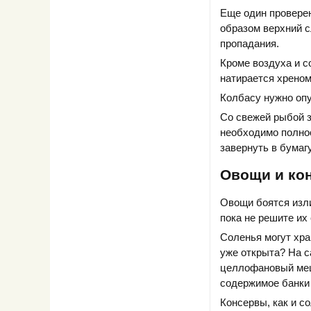
Еще один проверен
образом верхний с
пропадания.
Кроме воздуха и с
натирается хреном
Колбасу нужно опу
Со свежей рыбой з
необходимо полнос
завернуть в бумагу
Овощи и ко
Овощи боятся изли
пока не решите их
Соленья могут хра
уже открыта? На с
целлофановый меш
содержимое банки 
Консервы, как и с