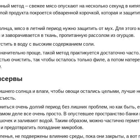
ный метод – свежее мясо опускают на несколько секунд в кипят
лой продукта покроется обваренной корочкой, которая и защити
олнца, мясо в летний период нужно защитить от мух. Для этого 
 и заворачивается в ткань, пропитанную рассолом из огурцов.
стить в воду с высоким содержанием соли.
начительно проще, такой метод практикуется достаточно часто
тью очистить, так чтобы осталось только филе, а потом натере
.
нсервы
шнего солнца и влаги, чтобы овощи остались целыми, лучше н
 съесть.
ниться очень долгий период без лишних проблем, но как быть, 
амом деле все очень просто. В опустевшее пространство банки
очек и заливают водой. Таким образом, можно частично гермет
и предотвратить попадание микробов.
оленья, не подвержены влиянию среды, пока они закрыты, а вот 