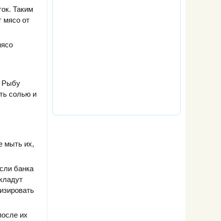
ок. Таким
т мясо от
мясо
. Рыбу
ть солью и
е мыть их,
если банка
 кладут
изировать
после их