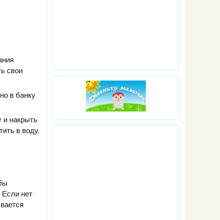
ания
ть свои
но в банку
у и накрыть
ить в воду.
бы
. Если нет
ывается