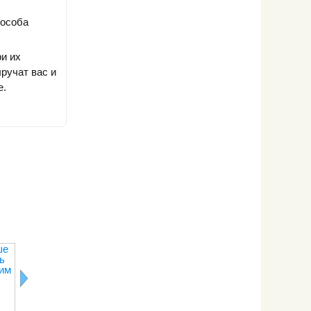
пособа
ри их
ручат вас и
е.
ше
Как
Какие
ь
правильно
продукты
им
хранить крупу
нельзя
хранить в
холодильнике
Как сохранить
Как хранит
яблоки на
курицу