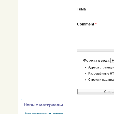
Тема
Comment
*
Формат ввода
Адреса страниц и
Разрешённые HTML
Строки и парагр
Новые материалы
Как приготовить пиццу