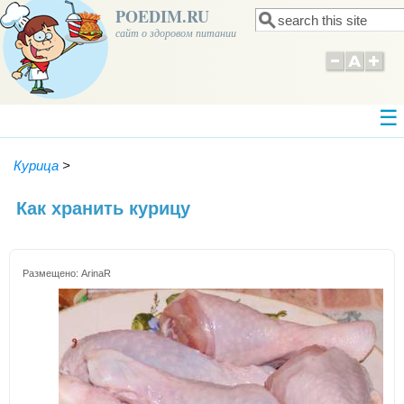
POEDIM.RU
Поиск
Форма поиска
сайт о здоровом питании
Курица
>
Как хранить курицу
Размещено:
ArinaR