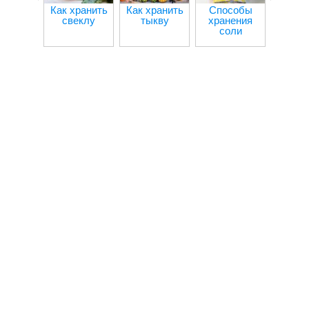
Как хранить
Как хранить
Способы
Как сох
свеклу
тыкву
хранения
варен
соли
всю 