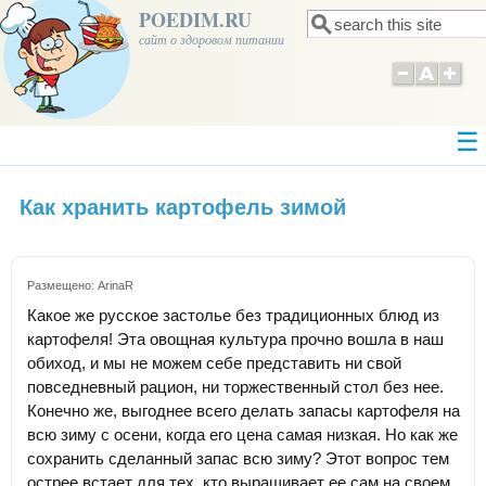
POEDIM.RU
Поиск
Форма поиска
сайт о здоровом питании
Как хранить картофель зимой
Размещено:
ArinaR
Какое же русское застолье без традиционных блюд из
картофеля! Эта овощная культура прочно вошла в наш
обиход, и мы не можем себе представить ни свой
повседневный рацион, ни торжественный стол без нее.
Конечно же, выгоднее всего делать запасы картофеля на
всю зиму с осени, когда его цена самая низкая. Но как же
сохранить сделанный запас всю зиму? Этот вопрос тем
острее встает для тех, кто выращивает ее сам на своем