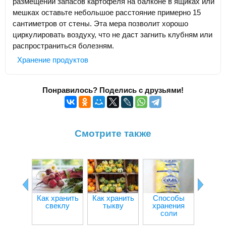
размещении запасов картофеля на балконе в ящиках или
мешках оставьте небольшое расстояние примерно 15
сантиметров от стены. Эта мера позволит хорошо
циркулировать воздуху, что не даст загнить клубням или
распространиться болезням.
Хранение продуктов
Понравилось? Поделись с друзьями!
Смотрите также
Как хранить
Как хранить
Способы
Как сох
свеклу
тыкву
хранения
варен
соли
всю 