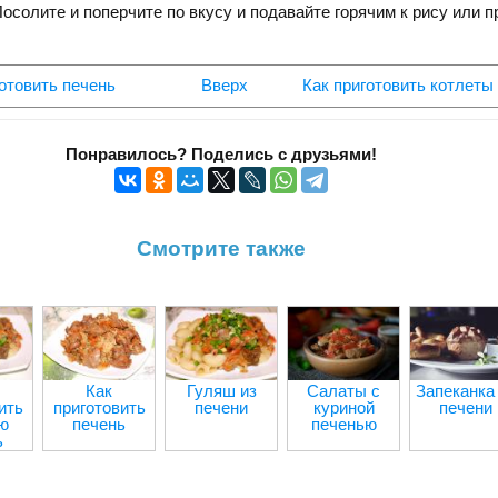
осолите и поперчите по вкусу и подавайте горячим к рису или пр
готовить печень
Вверх
Как приготовить котлеты 
Понравилось? Поделись с друзьями!
Смотрите также
Как
Гуляш из
Салаты с
Запеканка
ить
приготовить
печени
куриной
печени
ю
печень
печенью
ь