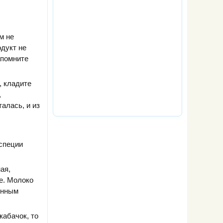
м не
дукт не
апомните
, кладите
,
алась, и из
 специи
ая,
е. Молоко
енным
кабачок, то