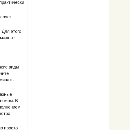
 практически
усочек
 Для этого
бмажьте
такие виды
учите
оминать
разные
 ножом. В
ополнением
ыстро
но просто