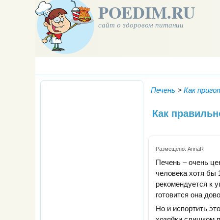
POEDIM.RU
сайт о здоровом питании
Печень
>
Как приго
Как правильн
Размещено:
ArinaR
Печень – очень це
человека хотя бы 
рекомендуется к у
готовится она дов
Но и испортить эт
хозяйки слишком п