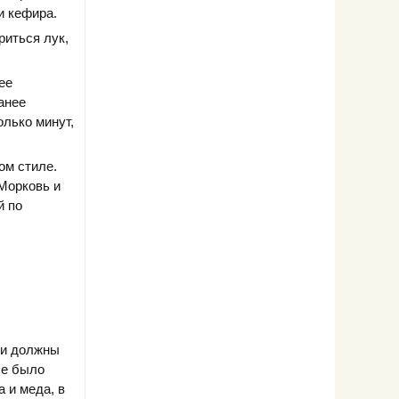
и кефира.
риться лук,
ее
анее
олько минут,
ом стиле.
 Морковь и
й по
щи должны
се было
 и меда, в