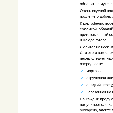
обвалять в муке, 
Очень вкусной пол
после чего добавл
К картофелю, пюре
соломкой, обваляй
приготовленный со
и блюдо готово.
Любителям необыч
Для этого вам сле
перец следует нар
очередности:
морковь;
стручковая ил
сладкий перец;
нарезанная на 
На каждый продукт
получиться слегка
обжарено, влейте 