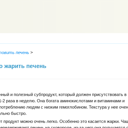
товить печень
>
о жарить печень
нный и полезный субпродукт, который должен присутствовать в
1-2 раза в неделю. Она богата аминокислотами и витаминами и
потреблению людям с низким гемоглобином. Текстура у нее очен
ольно быстро.
от продукт можно очень легко. Особенно это касается жарки. Ча
ередерживают печень на сковороде, из-за чего она получается 