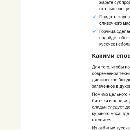
жарьте субпрод
готовые овощи
Придать жарено
сливочного ма
Горчица сделае
подойдет обычн
кусочек неболь
Какими спо
Для того, чтобы п
современной техни
диетическое блюдо
запеченное в духо
Помимо цельного к
биточки и оладьи.
оладьи следует до
куриного мяса, гд
готовится.
Из отбитых кусочк