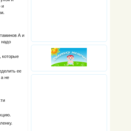
 и
м.
таминов А и
 надо
, которые
еделить ее
 а не
;
сти
кцию.
ленку.