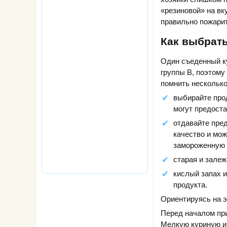
«резиновой» на вк
правильно пожари
Как выбрать
Один съеденный ку
группы В, поэтому
помнить несколько
выбирайте прод
могут предоста
отдавайте пред
качество и мож
замороженную 
старая и залеж
кислый запах 
продукта.
Ориентируясь на э
Перед началом при
Мелкую куриную и