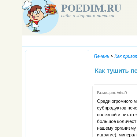
POEDIM.RU
сайт о здоровом питании
Печень
>
Как приго
Как тушить п
Размещено:
ArinaR
Среди огромного м
субпродуктов печ
полезной и питате
большое количест
нашему организму в
и другие), минера