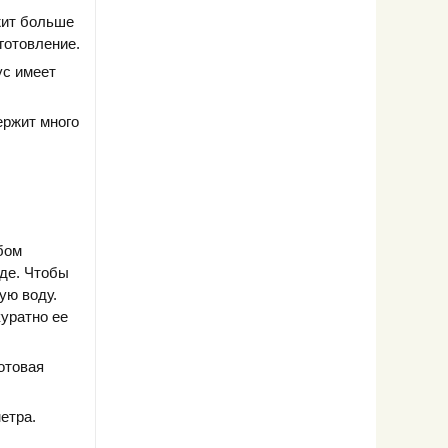
жит больше
готовление.
ус имеет
ержит много
бом
де. Чтобы
ую воду.
куратно ее
отовая
етра.