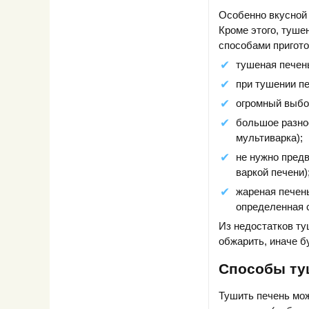
Особенно вкусной 
Кроме этого, туше
способами пригото
тушеная печень
при тушении пе
огромный выбо
большое разно
мультиварка);
не нужно предв
варкой печени)
жареная печень
определенная с
Из недостатков ту
обжарить, иначе б
Способы ту
Тушить печень мо