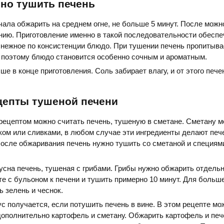
но тушить печень
ала обжарить на среднем огне, не больше 5 минут. После можн
нию. Приготовление именно в такой последовательности обеспе
 нежное по консистенции блюдо. При тушении печень пропитыва
 поэтому блюдо становится особенно сочным и ароматным.
ше в конце приготовления. Соль забирает влагу, и от этого печ
цепты тушеной печени
рецептом можно считать печень, тушеную в сметане. Сметану 
ком или сливками, в любом случае эти ингредиенты делают печ
После обжаривания печень нужно тушить со сметаной и специям
усна печень, тушеная с грибами. Грибы нужно обжарить отдельн
е с бульоном к печени и тушить примерно 10 минут. Для больш
 зелень и чеснок.
 получается, если потушить печень в вине. В этом рецепте мо
дополнительно картофель и сметану. Обжарить картофель и печ