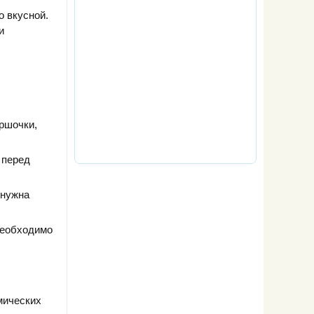
о вкусной.
и
ршочки,
 перед
 нужна
необходимо
мических