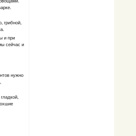
 овощами.
арке.
, грибной,
а.
ы и при
мы сейчас и
ентов нужно
,
 гладкой,
сохшие