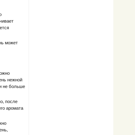
о
чивает
ется
ень может
можно
ень нежной
и не больше
о, после
его аромата
жно
ень,