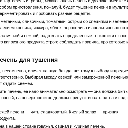
в картофель и грибы), можно запечь печень в духовке вместе с
обом приготовления, пожалуй, будет тушение печени в мультив
ериментировать и пробовать разные рецепты.
метанный, сливочный, томатный, острый со специями и зеленью
лением коньяка, инжира, яблок, чернослива и апельсинового сок
а мягкой и нежной, надо знать определенные тонкости и нюанс
го капризного продукта строго соблюдать правила, про которые 
ечень для тушения
, несомненно, влияет на вкус блюда, поэтому к выбору ингреди
тветственно. Выбирая между свежей или замороженной печенью
т отдать свежей.
пить печень, ее надо внимательно осмотреть — она должна быть
 ровный, на поверхности не должны присутствовать пятна и под
ежей печени — чуть сладковатый. Кислый запах — признак
родукта.
а в нашей стране говяжья, свиная и куриная печень.