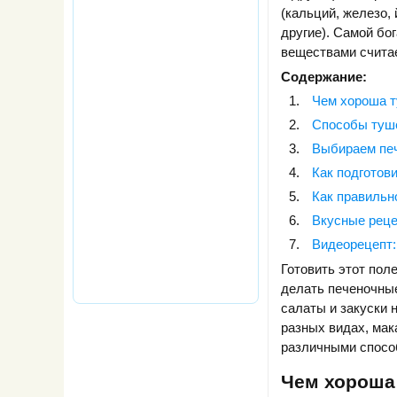
(кальций, железо,
другие). Самой бо
веществами считае
Содержание:
Чем хороша т
Способы туш
Выбираем пе
Как подготов
Как правильн
Вкусные реце
Видеорецепт:
Готовить этот пол
делать печеночные
салаты и закуски 
разных видах, мак
различными спосо
Чем хороша