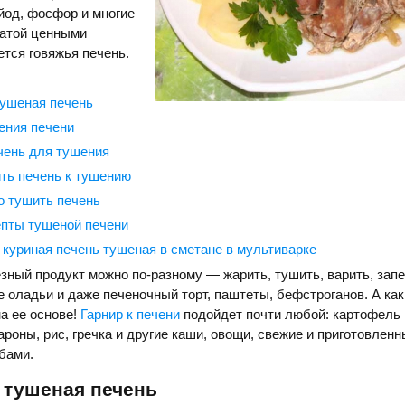
 йод, фосфор и многие
гатой ценными
тся говяжья печень.
ушеная печень
ения печени
чень для тушения
ить печень к тушению
о тушить печень
пты тушеной печени
 куриная печень тушеная в сметане в мультиварке
езный продукт можно по-разному — жарить, тушить, варить, запе
 оладьи и даже печеночный торт, паштеты, бефстроганов. А ка
на ее основе!
Гарнир к печени
подойдет почти любой: картофель
ароны, рис, гречка и другие каши, овощи, свежие и приготовлен
бами.
 тушеная печень