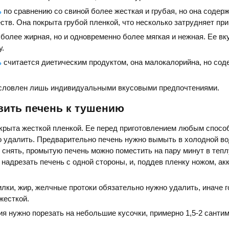
ь
по сравнению со свиной более жесткая и грубая, но она содер
тв. Она покрыта грубой пленкой, что несколько затрудняет при
более жирная, но и одновременно более мягкая и нежная. Ее вк
у.
ь
считается диетическим продуктом, она малокалорийна, но сод
словлен лишь индивидуальными вкусовыми предпочтениями.
вить печень к тушению
крыта жесткой пленкой. Ее перед приготовлением любым спосо
о удалить. Предварительно печень нужно вымыть в холодной во
 снять, промытую печень можно поместить на пару минут в тепл
надрезать печень с одной стороны, и, поддев пленку ножом, ак
лки, жир, желчные протоки обязательно нужно удалить, иначе г
жесткой.
я нужно порезать на небольшие кусочки, примерно 1,5-2 сантим