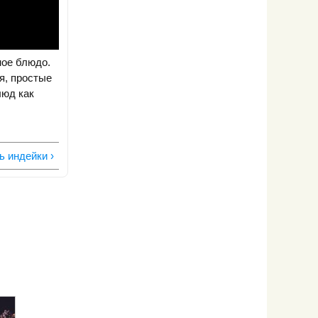
ное блюдо.
я, простые
люд как
ь индейки ›
Как
Как
приготовить
приготовит