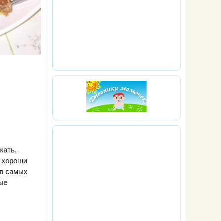
кать,
к хороши
 в самых
ные