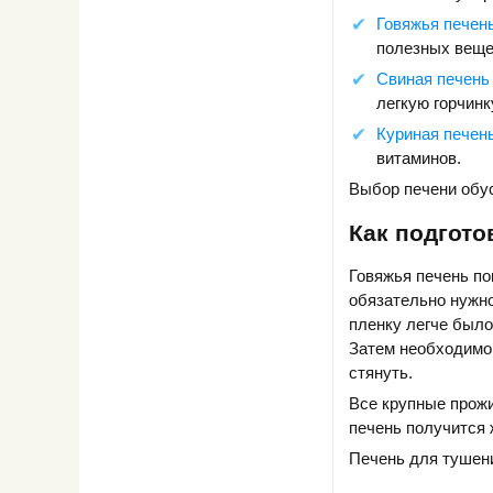
Говяжья печен
полезных вещес
Свиная печень
легкую горчинк
Куриная печен
витаминов.
Выбор печени обу
Как подгото
Говяжья печень по
обязательно нужн
пленку легче было
Затем необходимо 
стянуть.
Все крупные прожи
печень получится 
Печень для тушени