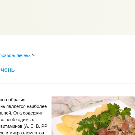
товить печень
>
ечень
ногообразия
ень является наиболее
льной. Она содержит
во необходимых
итаминов (А, Е, В, РР,
лов и микроэлементов