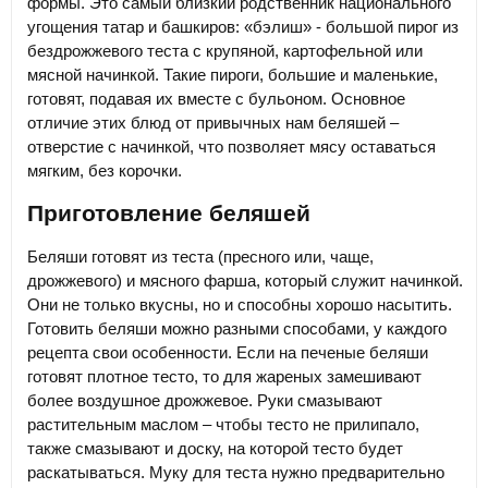
формы. Это самый близкий родственник национального
угощения татар и башкиров: «бэлиш» - большой пирог из
бездрожжевого теста с крупяной, картофельной или
мясной начинкой. Такие пироги, большие и маленькие,
готовят, подавая их вместе с бульоном. Основное
отличие этих блюд от привычных нам беляшей –
отверстие с начинкой, что позволяет мясу оставаться
мягким, без корочки.
Приготовление беляшей
Беляши готовят из теста (пресного или, чаще,
дрожжевого) и мясного фарша, который служит начинкой.
Они не только вкусны, но и способны хорошо насытить.
Готовить беляши можно разными способами, у каждого
рецепта свои особенности. Если на печеные беляши
готовят плотное тесто, то для жареных замешивают
более воздушное дрожжевое. Руки смазывают
растительным маслом – чтобы тесто не прилипало,
также смазывают и доску, на которой тесто будет
раскатываться. Муку для теста нужно предварительно