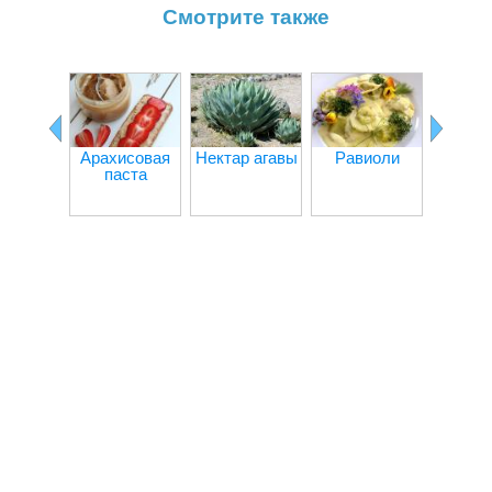
Смотрите также
Разрых
для т
Арахисовая
Нектар агавы
Равиоли
паста