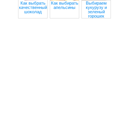
загото
Как выбрать
Как выбирать
Выбираем
зи
качественный
апельсины
кукурузу и
шоколад
зеленый
горошек