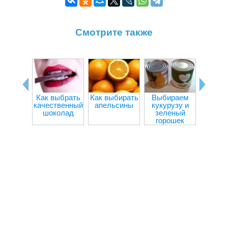
Смотрите также
Ка
прав
выб
капуст
загото
Как выбрать
Как выбирать
Выбираем
зи
качественный
апельсины
кукурузу и
шоколад
зеленый
горошек