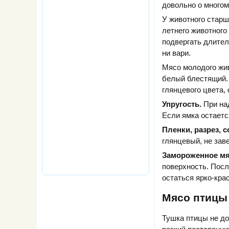
довольно о многом
У животного старш
летнего животного
подвергать длител
ни вари.
Мясо молодого жив
белый блестящий. 
глянцевого цвета,
Упругость.
При над
Если ямка остаетс
Пленки, разрез, с
глянцевый, не зав
Замороженное мя
поверхность. Посл
остаться ярко-кра
Мясо птицы
Тушка птицы не до