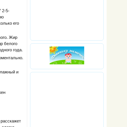
 2-5-
мо
колько его
вого. Жир
ир белого
дного года.
оментально.
влажный и
жен
 расскажет