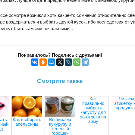
й запах. Лучше отдать предпочтение птице с глянцевой, упругой,
ессе осмотра возникли хоть какие-то сомнения относительно св
чше воздержаться и выбрать другой кусок, ибо последствия от у
 могут быть самыми печальными...
Понравилось? Поделись с друзьями!
Смотрите также
Как
Читаем
правильно
этикетку 
выбрать
продукта
капусту для
заготовки на
ать
Как выбирать
Выбираем
зиму
нный
апельсины
кукурузу и
ад
зеленый
горошек