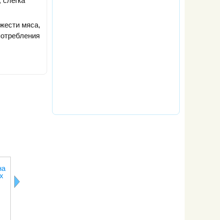
 слегка
ежести мяса,
потребления
Выбираем
Натуральный
Какому мяс
на
вино к
квас и
отдать
х
праздничному
квасной
предпочтен
обеду
напиток: что
выбрать?
Как выбирать
курицу