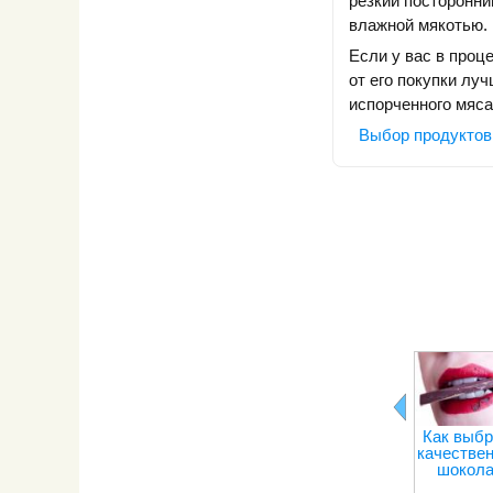
резкий посторонни
влажной мякотью.
Если у вас в проц
от его покупки лу
испорченного мяса
Выбор продуктов
Как выбр
качестве
шокол