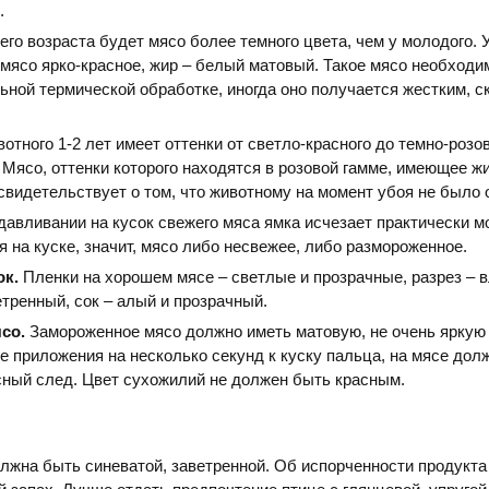
.
его возраста будет мясо более темного цвета, чем у молодого. У
 мясо ярко-красное, жир – белый матовый. Такое мясо необходи
ьной термической обработке, иногда оно получается жестким, с
отного 1-2 лет имеет оттенки от светло-красного до темно-розо
Мясо, оттенки которого находятся в розовой гамме, имеющее ж
 свидетельствует о том, что животному на момент убоя не было о
авливании на кусок свежего мяса ямка исчезает практически м
я на куске, значит, мясо либо несвежее, либо размороженное.
ок.
Пленки на хорошем мясе – светлые и прозрачные, разрез – 
етренный, сок – алый и прозрачный.
со.
Замороженное мясо должно иметь матовую, не очень яркую
е приложения на несколько секунд к куску пальца, на мясе дол
сный след. Цвет сухожилий не должен быть красным.
лжна быть синеватой, заветренной. Об испорченности продукта