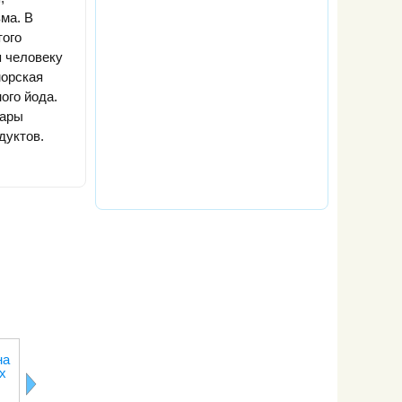
ма. В
того
я человеку
морская
ого йода.
нары
дуктов.
Выбираем
Натуральный
Какому мяс
на
вино к
квас и
отдать
х
праздничному
квасной
предпочтен
обеду
напиток: что
выбрать?