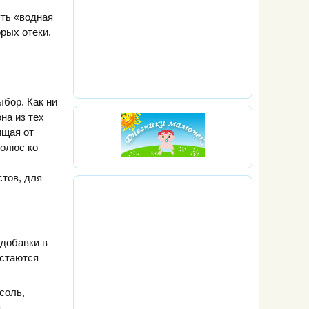
уть «водная
рых отеки,
бор. Как ни
на из тех
ищая от
Полюс ко
тов, для
 добавки в
остаются
соль,
,