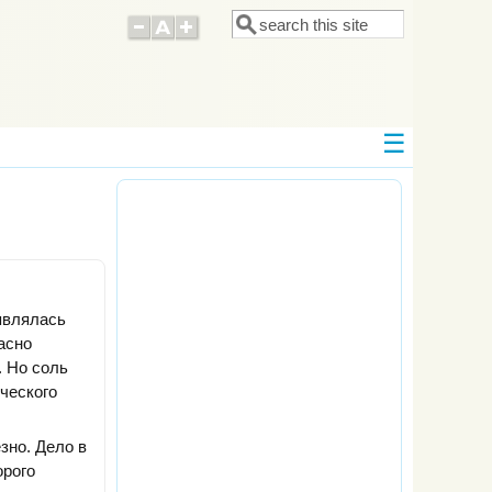
Поиск
Форма поиска
являлась
асно
. Но соль
ического
зно. Дело в
орого