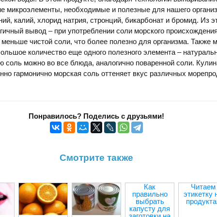
е микроэлементы, необходимые и полезные для нашего организ
ний, калий, хлорид натрия, стронций, бикарбонат и бромид. Из э
гичный вывод – при употреблении соли морского происхождени
 меньше чистой соли, что более полезно для организма. Также 
ольшое количество еще одного полезного элемента – натуральн
 соль можно во все блюда, аналогично поваренной соли. Кули
енно гармонично морская соль оттеняет вкус различных морепро
Понравилось? Поделись с друзьями!
Смотрите также
Как
Читаем
правильно
этикетку 
выбрать
продукта
капусту для
заготовки на