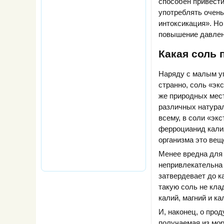
способен привест
употреблять очень
интоксикация». Но
повышение давлени
Какая соль 
Наряду с малым уп
странно, соль «эк
же природных мест
различных натурал
всему, в соли «эк
ферроцианид кали
организма это вещ
Менее вредна для 
непривлекательна 
затвердевает до к
такую соль не кла
калий, магний и ка
И, наконец, о про
получаемая из мор