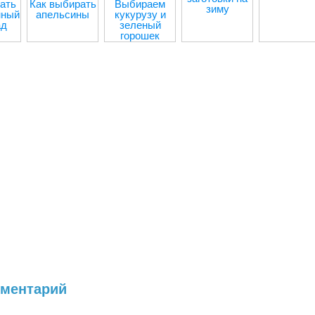
ать
Как выбирать
Выбираем
зиму
нный
апельсины
кукурузу и
ад
зеленый
горошек
мментарий