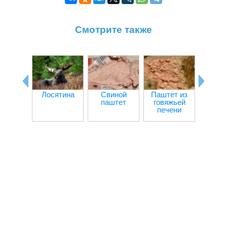
Смотрите также
Гус
паш
Лосятина
Свиной
Паштет из
паштет
говяжьей
печени