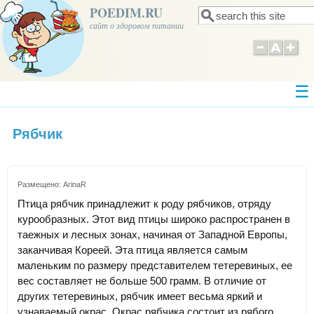
POEDIM.RU
Поиск
Форма поиска
сайт о здоровом питании
Рябчик
Размещено:
ArinaR
Птица рябчик принадлежит к роду рябчиков, отряду
курообразных. Этот вид птицы широко распространен в
таежных и лесных зонах, начиная от Западной Европы,
заканчивая Кореей. Эта птица является самым
маленьким по размеру представителем тетеревиных, ее
вес составляет не больше 500 грамм. В отличие от
других тетеревиных, рябчик имеет весьма яркий и
узнаваемый окрас. Окрас рябчика состоит из рябого