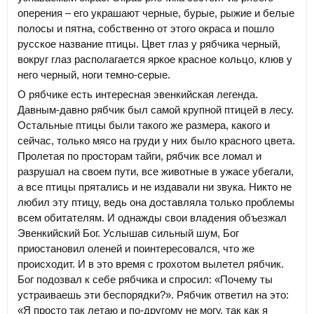
оперения – его украшают черные, бурые, рыжие и белые
полосы и пятна, собственно от этого окраса и пошло
русское название птицы. Цвет глаз у рябчика черный,
вокруг глаз располагается яркое красное кольцо, клюв у
него черный, ноги темно-серые.
О рябчике есть интересная эвенкийская легенда.
Давным-давно рябчик был самой крупной птицей в лесу.
Остальные птицы были такого же размера, какого и
сейчас, только мясо на груди у них было красного цвета.
Пролетая по просторам тайги, рябчик все ломал и
разрушал на своем пути, все животные в ужасе убегали,
а все птицы прятались и не издавали ни звука. Никто не
любил эту птицу, ведь она доставляла только проблемы
всем обитателям. И однажды свои владения объезжал
Эвенкийский Бог. Услышав сильный шум, Бог
приостановил оленей и поинтересовался, что же
происходит. И в это время с грохотом вылетел рябчик.
Бог подозвал к себе рябчика и спросил: «Почему ты
устраиваешь эти беспорядки?». Рябчик ответил на это:
«Я просто так летаю и по-другому не могу, так как я