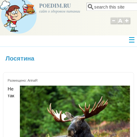
POEDIM.RU
Поиск
Форма поиска
сайт о здоровом питании
Лосятина
Размещено:
ArinaR
Не
так