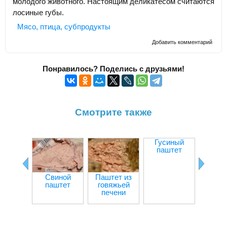
молодого животного. Настоящим деликатесом считаются
лосиные губы.
Мясо, птица, субпродукты
Добавить комментарий
Понравилось? Поделись с друзьями!
Смотрите также
Гусиный
Паште
паштет
инде
Свиной
Паштет из
паштет
говяжьей
печени