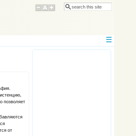
Поиск
Форма поиска
ьфия.
систенцию,
то позволяет
обавляются
тся
тся от