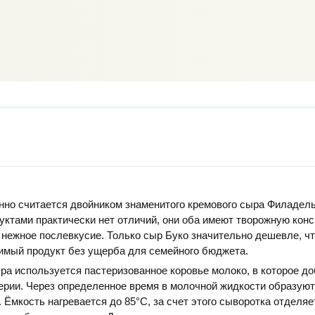
нно считается двойником знаменитого кремового сыра Филадел
ктами практически нет отличий, они оба имеют творожную кон
 нежное послевкусие. Только сыр Буко значительно дешевле, ч
имый продукт без ущерба для семейного бюджета.
ра используется пастеризованное коровье молоко, в которое д
ерии. Через определенное время в молочной жидкости образую
 Ёмкость нагревается до 85°С, за счет этого сыворотка отделяе