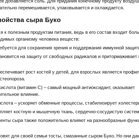
ее добавляется соль. Для придания конечному продукту воздуш
ательно перемешивается, упаковывается и охлаждается.
войства сыра Буко
я к полезным продуктам питания, ведь в его состав входит бол
одимых организму человека веществ:
ребуется для сохранения зрения и поддержания иммунной защит
тановится на защиту от свободных радикалов и притормаживает
еспечивает рост костей у детей, для взрослых является профи
стеопороза.
кислота (витамин С) – самый мощный антиоксидант, оказывает
ительное влияние.
слота – ускоряет обменные процессы, стабилизирует холестери
епляет костную и мышечную ткань, сердечно-сосудистую систем
енты сыра также положительно влияют на разнообразные функ
товят для своей семьи тосты, смазанные сыром Буко. Но они да