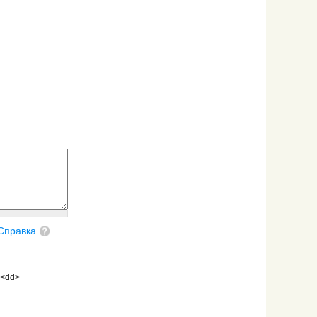
Справка
 <dd>