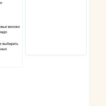
от
овье молоко
надо
е выбирать
ьных