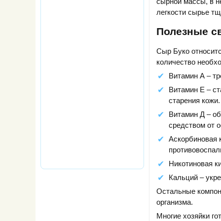
сырной массы, в н
легкости сырье тщ
Полезные с
Сыр Буко относитс
количество необх
Витамин А – т
Витамин Е – с
старения кожи.
Витамин Д – об
средством от о
Аскорбиновая 
противовоспал
Никотиновая ки
Кальций – укр
Остальные компон
организма.
Многие хозяйки го