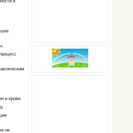
ности и
ьшое
ы.
 процесс
лактическим
н в крови.
у.
ции
же не