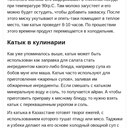
при температуре 90гр.С. Там молоко загустеет и его
можно будет остудить, чтобы добавить закваску. После
этого миску укутывают и опять-таки помещают в теплое
место, там катык проведет 8-10 часов. По прошествии
этого времени продукт перемещается в холодильник.
Катык в кулинарии
Как уже упоминалось выше, катык может быть
использован как заправка для салата стать
ингредиентом какого-либо блюда, например супа из
бобов мунг или маша. Катык часто используют для
приготовления «жареных супов», заливая им
обжаренные ингредиенты. Если смешать с катыком
минеральную воду и соль, то получается айран. А чтобы
приготовить приправу к мясному блюду, то нужно взять
катык с переквашенным укропом и соль.
Из катыка в Казахстане готовят творог ежегей, с
использованием которого тушат птицу или мясо. Таджики
и узбеки делают на его основе холодный овощной суп с