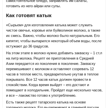
самостоятельное блюдо, заправлять им салаты,
готовить из него айран или супы.
Как готовят катык
«Сырьем» для изготовления катыка может служить
чистое овечье, коровье или буйволиное молоко, а также
их смесь. Важно, чтобы молоко было натуральным. Его
кипятят, чтобы выпарился некоторый объем воды, после
остужают до 36 градусов.
На этом этапе в молоко нужно добавить закваску – 1 ст.л
на литр молока. Рецепт ее приготовления в Средней
Азии передается из поколения в поколение. Закваску
перемешивают с молоком и оставляют созревать 12
часов в теплое место, предварительно укутав в теплое
покрывало. Все 12 часов катык должен провести в
спокойствии. Когда время выйдет – его достают и
помещают в холодильник. Пройдет еще несколько часов,
и все – лакомство готово к употреблению.
Есть также рецепт татарского катыка на основе
топленого молока. Его выдерживают в глиняной посуде