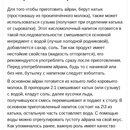
Для того чтобы приготовить айран, берут катык
(простоквашу из прокипячённого молока), также может
использоваться сузьма (получают при отделении катыка
от сыроватки). Этот кисломолочный напиток готовится в
такой последовательности: смешивается основной
ингредиент с водой (лучше холодной родниковой),
добавляется сахар, соль. Так как продукт имеет
нестойкие свойства (жидкость отторгается), его
рекомендуется употреблять сразу после приготовления.
Перед употреблением айрана, будь то с начинкой или
без нее, бутылку с напитком следует взболтать.
В основном айран готовится из козьего либо коровьего
молока. В пропорции 2:1 смешивают катык (или сузьму)
с водой, кладут соль, далее кусочки льда,
получившуюся смесь перемешивают и подают к столу. В
основном приготовленный напиток состоит на 2\3 из
катыка, остальную часть составляет вода. С помощью
воды можно отрегулировать густоту айрана на свой вкус.
Как упоминалось ранее, важную роль имеет качество