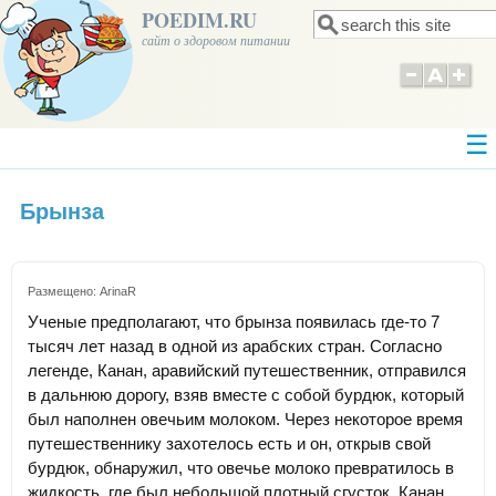
POEDIM.RU
Поиск
Форма поиска
сайт о здоровом питании
Брынза
Размещено:
ArinaR
Ученые предполагают, что брынза появилась где-то 7
тысяч лет назад в одной из арабских стран. Согласно
легенде, Канан, аравийский путешественник, отправился
в дальнюю дорогу, взяв вместе с собой бурдюк, который
был наполнен овечьим молоком. Через некоторое время
путешественнику захотелось есть и он, открыв свой
бурдюк, обнаружил, что овечье молоко превратилось в
жидкость, где был небольшой плотный сгусток. Канан