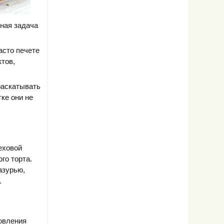
вная задача
асто печете
тов,
раскатывать
ке они не
еховой
го торта.
азурью,
.
товления