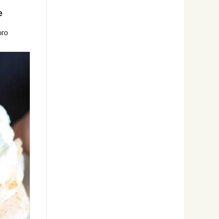
е
ого