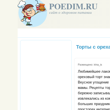
POEDIM.RU
сайт о здоровом питании
Торты с орех
Размещено:
irina_is
Любимейшее лако
ореховый торт зна
Вкусное угощение
мамы. Рецепты тор
бережно записывал
извлекались из ко
больших праздник
просторах интерн