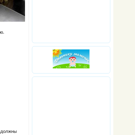
ю.
ю должны