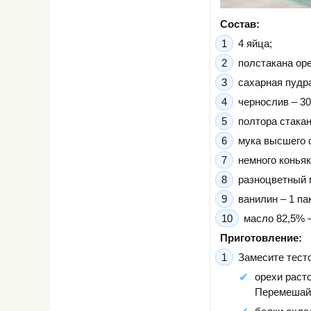
Состав:
4 яйца;
полстакана оре
сахарная пудра 
чернослив – 300
полтора стакан
мука высшего с
немного коньяк
разноцветный м
ванилин – 1 па
масло 82,5% –
Приготовление:
Замесите тесто
орехи расто
Перемешайте