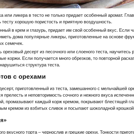
а или ликера в тесто не только придает особенный аромат. Гла
ь тесту хорошую пористость и приятную воздушность.
нный в крем и глазурь, придает им свой особенный вкус. Если ч
 иметь дома популярные ликеры, приготовленные на основе фрук
ых семечек.
ь ореховый десерт из песочного или слоеного теста, научитесь 
ые коржи. Если получается много обрезков, то повторной раскат
нарушиться структура теста.
тов с орехами
десерт, приготовленный из теста, замешанного с мельчайшей ор
ся прелесть и неповторимость сочного и нежного вкуса испеченно
ой, промазывают каждый корж кремом, покрывают блестящей гл
ым кремом из взбитых сливок и посыпают шоколадной крошкой
ия»
го вкусного торта – чернослив и грецкие орехи. Тонкости приго