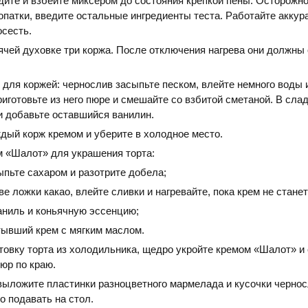
дите и взбейте миксером до состояния крепкой пены. Осторожно
патки, введите остальные ингредиенты теста. Работайте аккура
осесть.
ячей духовке три коржа. После отключения нагрева они должны
 для коржей: чернослив засыпьте песком, влейте немного воды 
риготовьте из него пюре и смешайте со взбитой сметаной. В сла
и добавьте оставшийся ванилин.
дый корж кремом и уберите в холодное место.
 «Шалот» для украшения торта:
ыпьте сахаром и разотрите добела;
е ложки какао, влейте сливки и нагревайте, пока крем не станет
аниль и коньячную эссенцию;
тывший крем с мягким маслом.
товку торта из холодильника, щедро укройте кремом «Шалот» и
юр по краю.
выложите пластинки разноцветного мармелада и кусочки чернос
 подавать на стол.