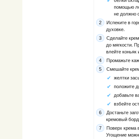
белки охла
помощью ло
не должно 
Испеките в гор
духовке.
Сделайте крем
до мягкости. П
влейте коньяк 
Промажьте каж
Смешайте крем
желтки зас
положите дв
добавьте в
взбейте ос
Достаньте заго
кремовый борд
Поверх крема 
Угощение можно