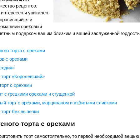
жество рецептов.
интересен и уникален.
нравившийся и
 домашний ореховый
риятным подарком вашим близким и вашей заслуженной гордость
ного торта с орехами
ов с орехами
содия»
 торт «Королевский»
орт с орехами
рт с грецкими орехами и сгущенкой
й торт с орехами, марципаном и взбитыми сливками
торт без выпечки
сного торта с орехами
риготовить торт самостоятельно, то первой необходимой вещь