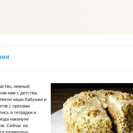
ами
мство, нежный
ком нам с детства.
 пекли наши бабушки и
тов с орехами
ись в тетрадки и
мода накануне
ов. Сейчас на
ета размещено