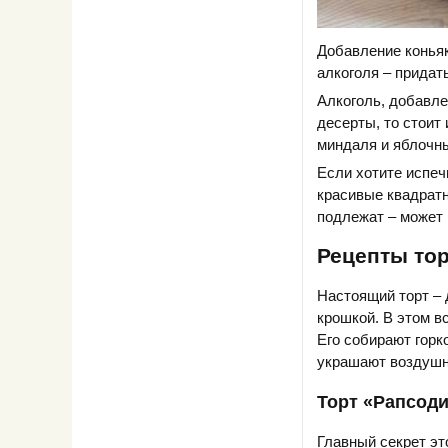
Добавление коньяк
алкоголя – придат
Алкоголь, добавле
десерты, то стоит
миндаля и яблочн
Если хотите испеч
красивые квадратн
подлежат – может 
Рецепты тор
Настоящий торт – 
крошкой. В этом в
Его собирают горк
украшают воздушн
Торт «Рапсод
Главный секрет это