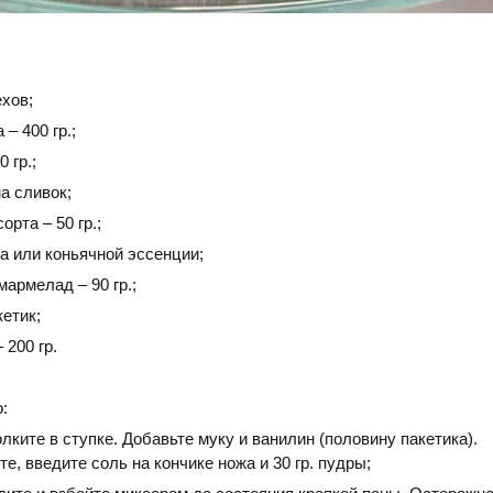
хов;
– 400 гр.;
 гр.;
а сливок;
орта – 50 гр.;
а или коньячной эссенции;
армелад – 90 гр.;
кетик;
 200 гр.
:
лките в ступке. Добавьте муку и ванилин (половину пакетика).
, введите соль на кончике ножа и 30 гр. пудры;