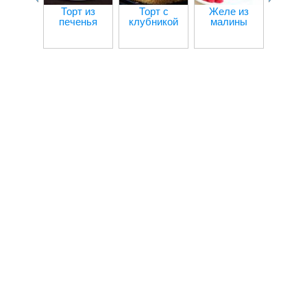
Торт из
Торт с
Желе из
Жел
печенья
клубникой
малины
крас
смор