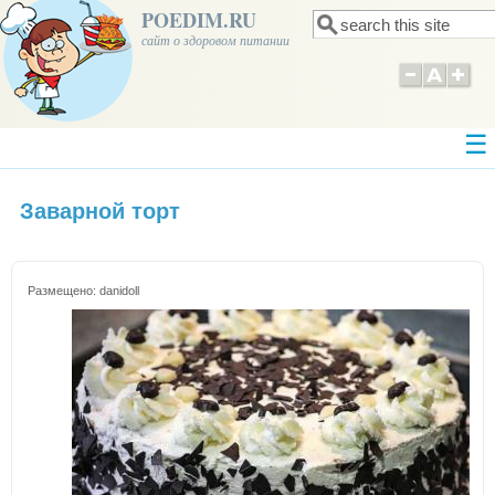
POEDIM.RU
Поиск
Форма поиска
сайт о здоровом питании
Заварной торт
Размещено:
danidoll