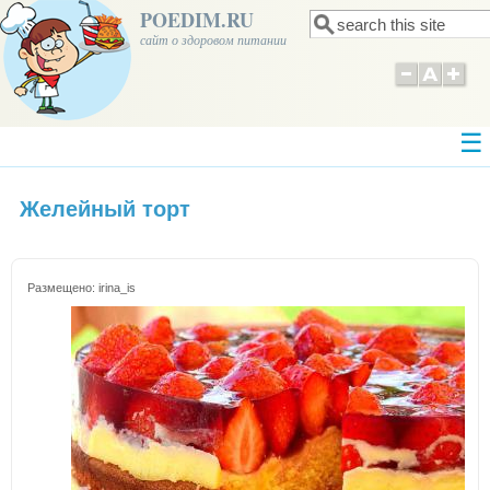
POEDIM.RU
Поиск
Форма поиска
сайт о здоровом питании
Желейный торт
Размещено:
irina_is