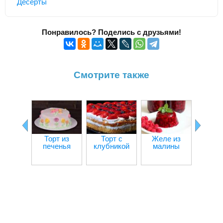
Десерты
Понравилось? Поделись с друзьями!
Смотрите также
Торт из
Торт с
Желе из
Жел
печенья
клубникой
малины
крас
смор