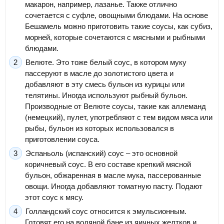
макарон, например, лазанье. Также отлично
сочетается с суфле, овощными блюдами. На основе
Бешамель можно приготовить такие соусы, как субиз,
морней, которые сочетаются с мясными и рыбными
блюдами.
Велюте. Это тоже белый соус, в котором муку
пассеруют в масле до золотистого цвета и
добавляют в эту смесь бульон из курицы или
телятины. Иногда используют рыбный бульон.
Производные от Велюте соусы, такие как аллеманд
(немецкий), пулет, употребляют с тем видом мяса или
рыбы, бульон из которых использовался в
приготовлении соуса.
Эспаньоль (испанский) соус – это основной
коричневый соус. В его составе крепкий мясной
бульон, обжаренная в масле мука, пассерованные
овощи. Иногда добавляют томатную пасту. Подают
этот соус к мясу.
Голландский соус относится к эмульсионным.
Готовят его на водяной бане из яичных желтков и