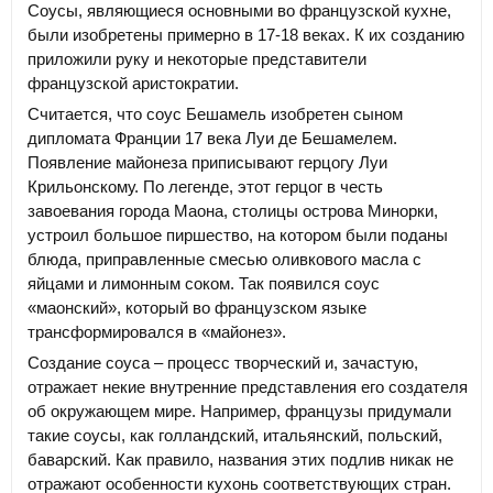
Соусы, являющиеся основными во французской кухне,
были изобретены примерно в 17-18 веках. К их созданию
приложили руку и некоторые представители
французской аристократии.
Считается, что соус Бешамель изобретен сыном
дипломата Франции 17 века Луи де Бешамелем.
Появление майонеза приписывают герцогу Луи
Крильонскому. По легенде, этот герцог в честь
завоевания города Маона, столицы острова Минорки,
устроил большое пиршество, на котором были поданы
блюда, приправленные смесью оливкового масла с
яйцами и лимонным соком. Так появился соус
«маонский», который во французском языке
трансформировался в «майонез».
Создание соуса – процесс творческий и, зачастую,
отражает некие внутренние представления его создателя
об окружающем мире. Например, французы придумали
такие соусы, как голландский, итальянский, польский,
баварский. Как правило, названия этих подлив никак не
отражают особенности кухонь соответствующих стран.