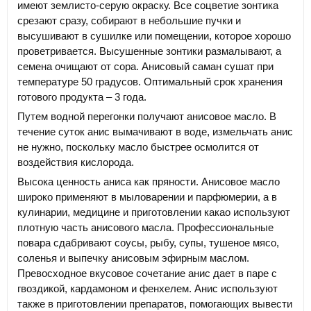
имеют землисто-серую окраску. Все соцветие зонтика
срезают сразу, собирают в небольшие пучки и
высушивают в сушилке или помещении, которое хорошо
проветривается. Высушенные зонтики размалывают, а
семена очищают от сора. Анисовый саман сушат при
температуре 50 градусов. Оптимальный срок хранения
готового продукта – 3 года.
Путем водной перегонки получают анисовое масло. В
течение суток анис вымачивают в воде, измельчать анис
не нужно, поскольку масло быстрее осмолится от
воздействия кислорода.
Высока ценность аниса как пряности. Анисовое масло
широко применяют в мыловарении и парфюмерии, а в
кулинарии, медицине и приготовлении какао используют
плотную часть анисового масла. Профессиональные
повара сдабривают соусы, рыбу, супы, тушеное мясо,
соленья и выпечку анисовым эфирным маслом.
Превосходное вкусовое сочетание анис дает в паре с
гвоздикой, кардамоном и фенхелем. Анис используют
также в приготовлении препаратов, помогающих вывести