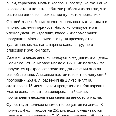
вшей, тараканов, моль и клопов. В последние годы анис
высоко стали ценить любители рыбалки из-за того, что
растение является прекрасной душистой приманкой.
Свежий зеленый анис можно использовать для салатов
и приготовления гарниров. Часто используют его в
хлебобулочных изделиях, квасе и кисломолочной
продукции. Масло применяют для производства
туалетного мыла, нашатырных капель, грудного
эликсира и зубной пасты.
Уже много веков анис используют в медицинских целях.
Если смешать анисовое масло с яичными белками, то
получится прекрасное средство для лечения ожогов
разной степени. Анисовые настои готовят в следующей
пропорции: 2-3 ч. л. растения на 1 литр кипятка,
отстаивают 15 минут, затем процеживают. Как вариант,
можно использовать рафинированный сахар,
пропитанный несколькими каплями анисового масла.
Существует великое множество рецептов из аниса. К
примеру, 4 ч.л. плодов на 250 мл. воды смешиваются
вместе и провариваются 7-10 минут, полученный раствор