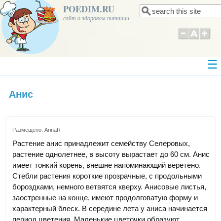
POEDIM.RU
Поиск
Форма поиска
сайт о здоровом питании
Анис
Размещено:
ArinaR
Растение анис принадлежит семейству Селеровых,
растение однолетнее, в высоту вырастает до 60 см. Анис
имеет тонкий корень, внешне напоминающий веретено.
Стебли растения короткие прозрачные, с продольными
бороздками, немного ветвятся кверху. Анисовые листья,
заостренные на конце, имеют продолговатую форму и
характерный блеск. В середине лета у аниса начинается
период цветения. Маленькие цветочки образуют