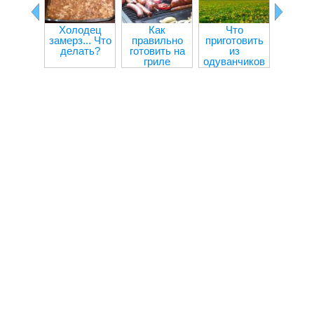
Холодец
Как
Что
Чем за
замерз... Что
правильно
приготовить
оливк
делать?
готовить на
из
ма
гриле
одуванчиков