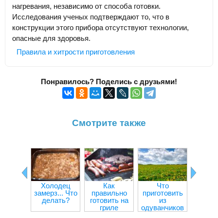
нагревания, независимо от способа готовки.
Исследования ученых подтверждают то, что в
конструкции этого прибора отсутствуют технологии,
опасные для здоровья.
Правила и хитрости приготовления
Понравилось? Поделись с друзьями!
Смотрите также
Холодец
Как
Что
Чем за
замерз... Что
правильно
приготовить
оливк
делать?
готовить на
из
ма
гриле
одуванчиков