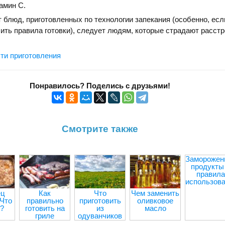
амин С.
 блюд, приготовленных по технологии запекания (особенно, есл
ть правила готовки), следует людям, которые страдают расст
ти приготовления
Понравилось? Поделись с друзьями!
Смотрите также
Заморожен
продукты
правила
использов
ец
Как
Что
Чем заменить
 Что
правильно
приготовить
оливковое
?
готовить на
из
масло
гриле
одуванчиков