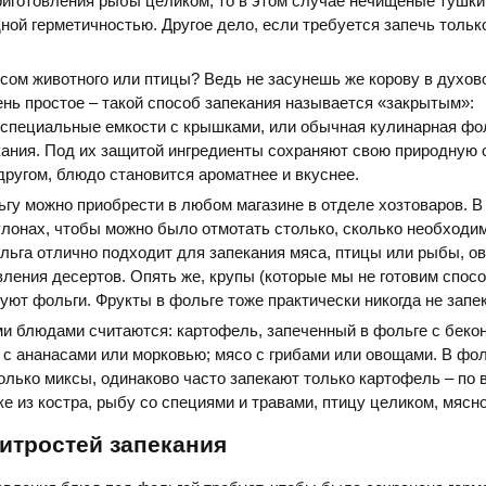
риготовления рыбы целиком, то в этом случае нечищеные тушк
ой герметичностью. Другое дело, если требуется запечь только
ясом животного или птицы? Ведь не засунешь же корову в духов
нь простое – такой способ запекания называется «закрытым»:
 специальные емкости с крышками, или обычная кулинарная фо
ания. Под их защитой ингредиенты сохраняют свою природную 
ругом, блюдо становится ароматнее и вкуснее.
у можно приобрести в любом магазине в отделе хозтоваров. В
улонах, чтобы можно было отмотать столько, сколько необходи
льга отлично подходит для запекания мяса, птицы или рыбы, ов
вления десертов. Опять же, крупы (которые мы не готовим спос
буют фольги. Фрукты в фольге тоже практически никогда не запе
и блюдами считаются: картофель, запеченный в фольге с беко
 с ананасами или морковью; мясо с грибами или овощами. В фо
олько миксы, одинаково часто запекают только картофель – по 
е из костра, рыбу со специями и травами, птицу целиком, мясно
итростей запекания