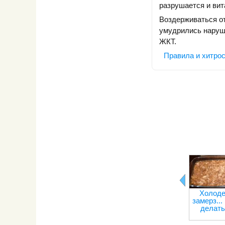
разрушается и вит
Воздерживаться от
умудрились наруши
ЖКТ.
Правила и хитрос
Холод
замерз...
делать