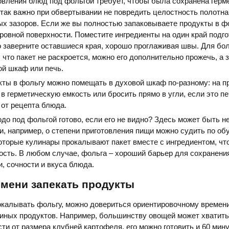
овления блюд под фольгой требует, чтобы была сохранена герм
 так важно при обвертывании не повредить целостность полотна
х зазоров. Если же вы полностью запаковываете продукты в фо
ровной поверхности. Поместите ингредиенты на один край подг
о заверните оставшиеся края, хорошо проглаживая швы. Для бо
, что пакет не раскроется, можно его дополнительно прожечь, а 
ой шкаф или печь.
ты в фольгу можно помещать в духовой шкаф по-разному: на п
 в герметическую емкость или бросить прямо в угли, если это пе
 от рецепта блюда.
юдо под фольгой готово, если его не видно? Здесь может быть н
и, например, о степени приготовления пищи можно судить по об
оторые кулинары прокалывают пакет вместе с ингредиентом, ч
ость. В любом случае, фольга – хороший барьер для сохранени
и, сочности и вкуса блюда.
емени запекать продукты
окалывать фольгу, можно довериться ориентировочному времен
 иных продуктов. Например, большинству овощей может хватить
ти от размера клубней картофеля, его можно готовить и 60 минут