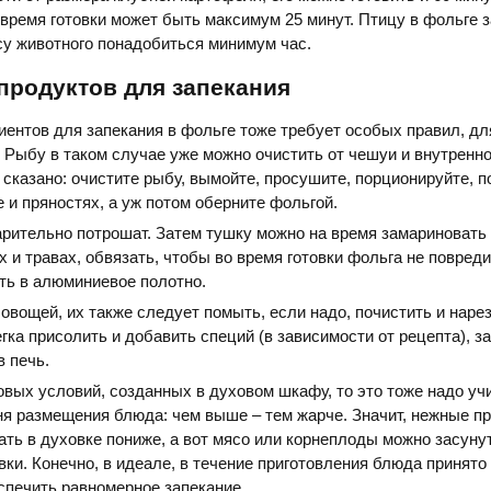
 время готовки может быть максимум 25 минут. Птицу в фольге 
ясу животного понадобиться минимум час.
продуктов для запекания
иентов для запекания в фольге тоже требует особых правил, дл
. Рыбу в таком случае уже можно очистить от чешуи и внутренно
 сказано: очистите рыбу, вымойте, просушите, порционируйте, п
е и пряностях, а уж потом оберните фольгой.
рительно потрошат. Затем тушку можно на время замариновать 
х и травах, обвязать, чтобы во время готовки фольга не повреди
ть в алюминиевое полотно.
овощей, их также следует помыть, если надо, почистить и нарез
гка присолить и добавить специй (в зависимости от рецепта), з
в печь.
овых условий, созданных в духовом шкафу, то это тоже надо уч
я размещения блюда: чем выше – тем жарче. Значит, нежные п
ть в духовке пониже, а вот мясо или корнеплоды можно засунут
вки. Конечно, в идеале, в течение приготовления блюда принято
спечить равномерное запекание.