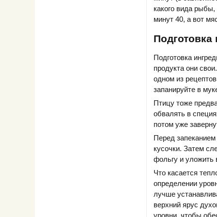
какого вида рыбы,
минут 40, а вот м
Подготовка 
Подготовка ингред
продукта они свои
одном из рецептов
запанируйте в мук
Птицу тоже предва
обвалять в специя
потом уже заверну
Перед запеканием 
кусочки. Затем сле
фольгу и уложить 
Что касается тепл
определении уровн
лучше устанавлива
верхний ярус духо
уровни, чтобы обе