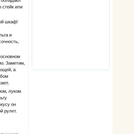
и обладают
 стейк или
ой шкаф!
льга и
сочность,
 основном
мо. Заметим,
ощей, а
обом
кают.
ном, луком
льгу
вкусу он
й рулет.