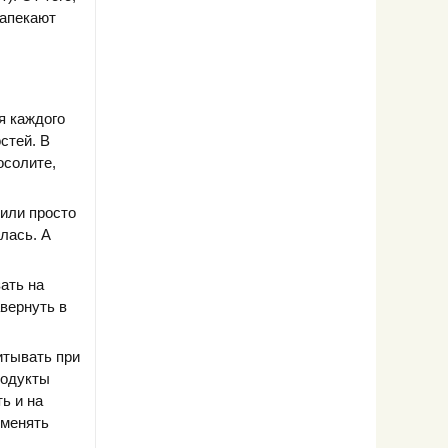
запекают
я каждого
стей. В
осолите,
или просто
лась. А
ать на
авернуть в
итывать при
родукты
ь и на
 менять