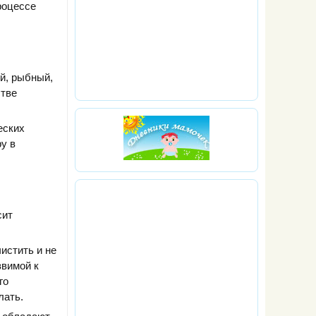
роцессе
й, рыбный,
стве
еских
у в
сит
истить и не
звимой к
го
лать.