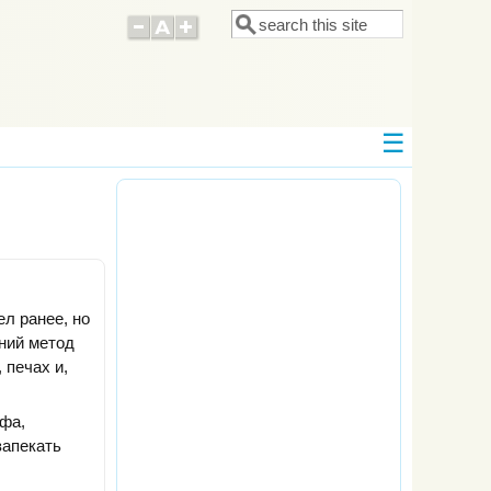
Поиск
Форма поиска
л ранее, но
вний метод
 печах и,
фа,
запекать