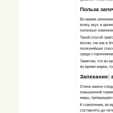
Польза зап
Во время запекани
влагу, вкус и аром
полезных компоне
Такой способ при
весом, так как в 
полезнейших спосо
среди сторонников
Заметим, что во в
во время жарки, т
Запекание: 
Очень важно следи
повышенной термич
жиры, превращаясь
К сожалению, во в
составлять до чет