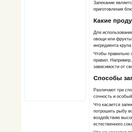
Запекание являетс
приготовления блю
Какие прод
Для использования
овощи или фрукты.
ингредиента крупа
Чтобы правильно з
правил. Например,
зависимости от сво
Способы за
Различают три спо
сочность и особый
Что касается запе
потрошить рыбу во
воздействию высок
естественного сок