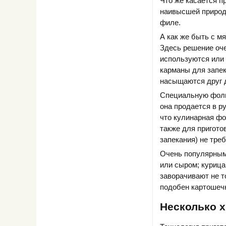
Что же касается п
наивысшей природн
филе.
А как же быть с м
Здесь решение оче
используются или
карманы для запек
насыщаются друг д
Специальную фольг
она продается в р
что кулинарная фо
также для пригото
запекания) не тре
Очень популярным
или сыром; курица
заворачивают не т
подобен картошечк
Несколько х