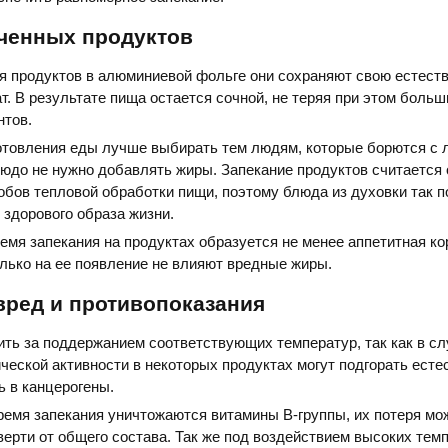
еченных продуктов
я продуктов в алюминиевой фольге они сохраняют свою естест
ат. В результате пища остается сочной, не теряя при этом боль
нтов.
готовления еды лучше выбирать тем людям, которые борются с
блюдо не нужно добавлять жиры. Запекание продуктов считается
бов тепловой обработки пищи, поэтому блюда из духовки так 
 здорового образа жизни.
ремя запекания на продуктах образуется не менее аппетитная ко
олько на ее появление не влияют вредные жиры.
вред и противопоказания
ть за поддержанием соответствующих температур, так как в сл
еской активности в некоторых продуктах могут подгорать ест
 в канцерогены.
ремя запекания уничтожаются витамины В-группы, их потеря мо
верти от общего состава. Так же под воздействием высоких тем