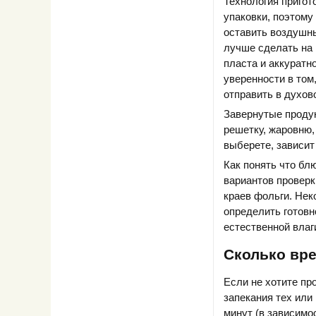
Технология пригот
упаковки, поэтому
оставить воздушны
лучше сделать на 
пласта и аккуратн
уверенности в том
отправить в духов
Завернутые продук
решетку, жаровню,
выберете, зависит
Как понять что бл
вариантов проверк
краев фольги. Нек
определить готовн
естественной влаг
Сколько вр
Если не хотите пр
запекания тех или
минут (в зависимос