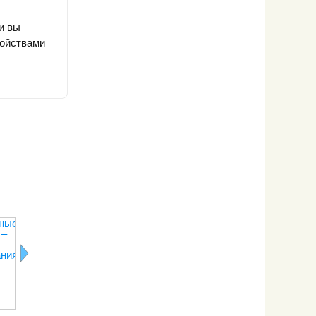
и вы
ройствами
ные
Что
Как взбивать
Как сделать
Хитрости
 –
приготовить
белки с
розочки из
приготовлен
из
сахаром
крема
в пароварк
ания
простокваши