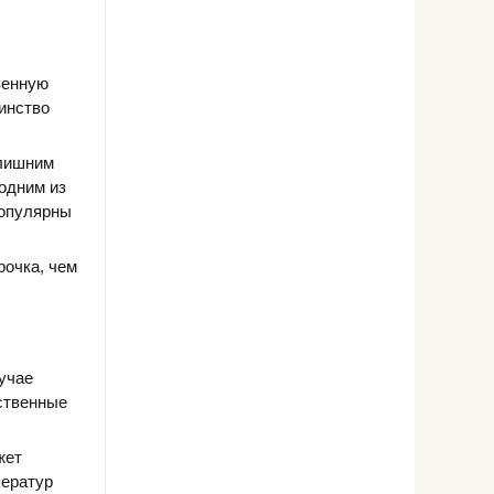
венную
шинство
 лишним
 одним из
популярны
рочка, чем
учае
ественные
жет
ператур