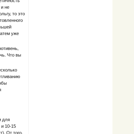
етичность
 и не
льгу, то это
отовленного
льшей
затем уже
ротивень,
чь. Что вы
есколько
угливанию
тобы
я
и для
 и 10-15
). От того,