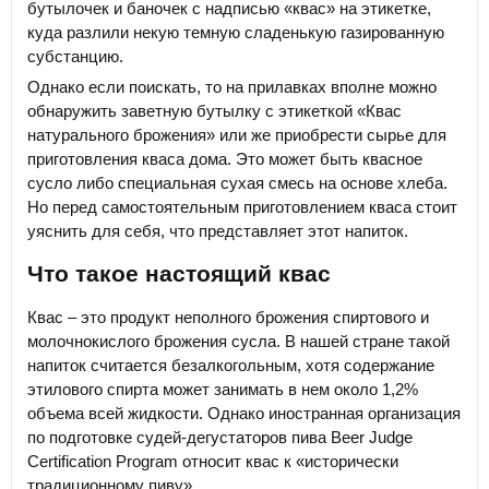
бутылочек и баночек с надписью «квас» на этикетке,
куда разлили некую темную сладенькую газированную
субстанцию.
Однако если поискать, то на прилавках вполне можно
обнаружить заветную бутылку с этикеткой «Квас
натурального брожения» или же приобрести сырье для
приготовления кваса дома. Это может быть квасное
сусло либо специальная сухая смесь на основе хлеба.
Но перед самостоятельным приготовлением кваса стоит
уяснить для себя, что представляет этот напиток.
Что такое настоящий квас
Квас – это продукт неполного брожения спиртового и
молочнокислого брожения сусла. В нашей стране такой
напиток считается безалкогольным, хотя содержание
этилового спирта может занимать в нем около 1,2%
объема всей жидкости. Однако иностранная организация
по подготовке судей-дегустаторов пива Beer Judge
Certification Program относит квас к «исторически
традиционному пиву».