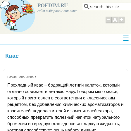
POEDIM.RU
Поиск
Форма поиска
сайт о здоровом питании
Квас
Размещено:
ArinaR
Прохладный квас – бодрящий летний напиток, который
отлично освежает в летнюю жару. Говорим мы о квасе,
который приготовлен в соответствии с классическим
рецептом, без добавления химических ароматизаторов и
красителей, подсластителей и заменителей сахара,
способных превратить полезный напиток натурального
брожения во вредную для здоровья сладкую жидкость,
которая способствует лишь набору лишних