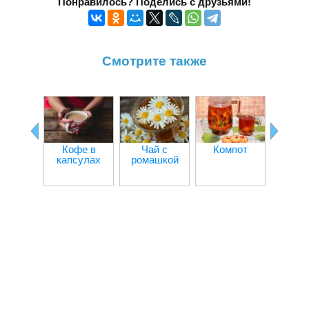
Понравилось? Поделись с друзьями!
Смотрите также
Лат
Кофе в
Чай с
Компот
капсулах
ромашкой