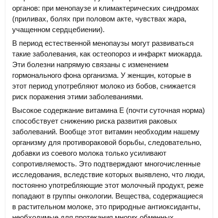
органов: при менопаузе и климактерических синдромах
(приливах, болях при половом акте, чувствах жара,
учащенном сердцебиении).
В период естественной менопаузы могут развиваться
такие заболевания, как остеопороз и инфаркт миокарда.
Эти болезни напрямую связаны с изменением
гормонального фона организма. У женщин, которые в
этот период употребляют молоко из бобов, снижается
риск поражения этими заболеваниями.
Высокое содержание витамина Е (почти суточная норма)
способствует снижению риска развития раковых
заболеваний. Вообще этот витамин необходим нашему
организму для противораковой борьбы, следовательно,
добавки из соевого молока только усиливают
сопротивляемость. Это подтверждают многочисленные
исследования, вследствие которых выявлено, что люди,
постоянно употребляющие этот молочный продукт, реже
попадают в группы онкологии. Вещества, содержащиеся
в растительном молоке, это природные антиоксиданты,
необходимые для протекания многих обменных