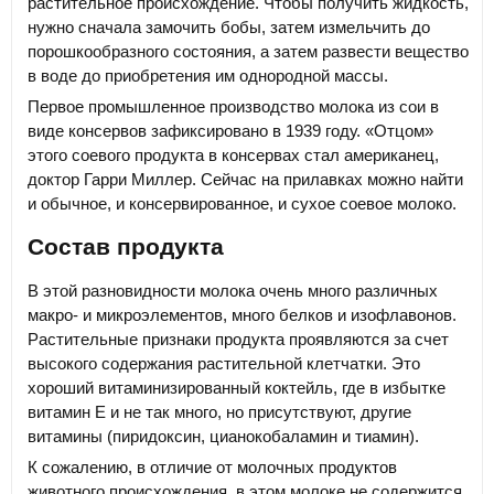
растительное происхождение. Чтобы получить жидкость,
нужно сначала замочить бобы, затем измельчить до
порошкообразного состояния, а затем развести вещество
в воде до приобретения им однородной массы.
Первое промышленное производство молока из сои в
виде консервов зафиксировано в 1939 году. «Отцом»
этого соевого продукта в консервах стал американец,
доктор Гарри Миллер. Сейчас на прилавках можно найти
и обычное, и консервированное, и сухое соевое молоко.
Состав продукта
В этой разновидности молока очень много различных
макро- и микроэлементов, много белков и изофлавонов.
Растительные признаки продукта проявляются за счет
высокого содержания растительной клетчатки. Это
хороший витаминизированный коктейль, где в избытке
витамин Е и не так много, но присутствуют, другие
витамины (пиридоксин, цианокобаламин и тиамин).
К сожалению, в отличие от молочных продуктов
животного происхождения, в этом молоке не содержится