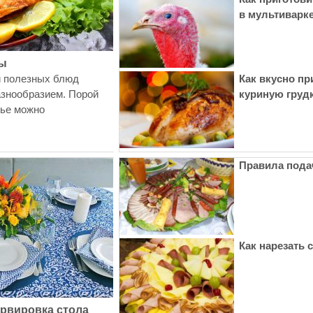
в мультиварк
ты
и полезных блюд
Как вкусно пр
азнообразием. Порой
куриную груд
нье можно
Правила пода
Как нарезать 
ервировка стола