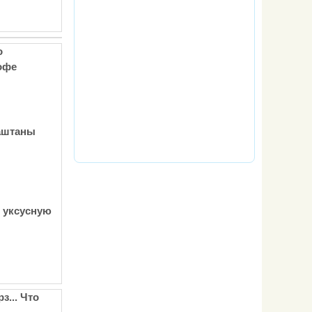
о
офе
каштаны
ь уксусную
з... Что