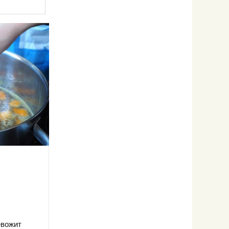
евожит