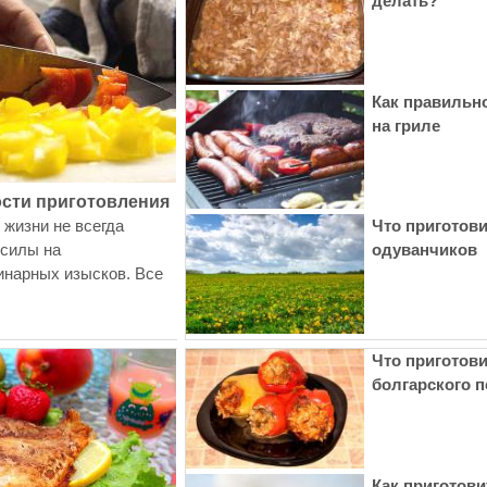
делать?
Как правильн
на гриле
ости приготовления
жизни не всегда
Что приготови
 силы на
одуванчиков
инарных изысков. Все
Что приготови
болгарского п
Как приготови