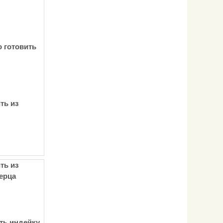
о готовить
ть из
ть из
ерца
ть индейку