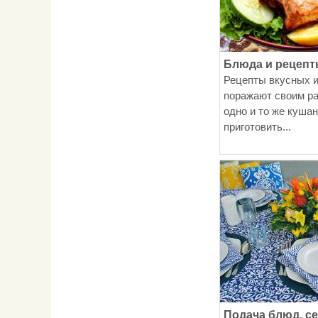
Блюда и рецеп
Рецепты вкусных 
поражают своим р
одно и то же куша
приготовить...
Подача блюд, с