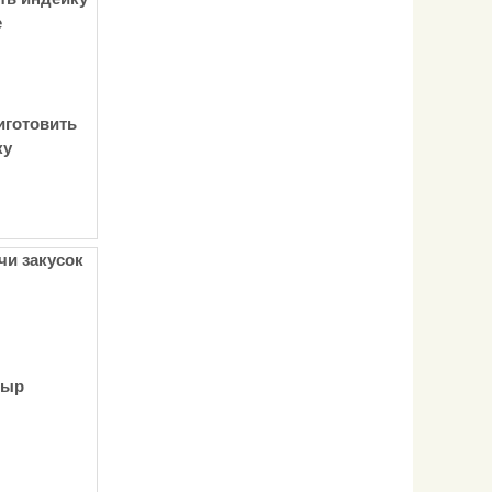
е
иготовить
ку
чи закусок
сыр