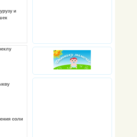
урузу и
шек
веклу
ыкву
ения соли