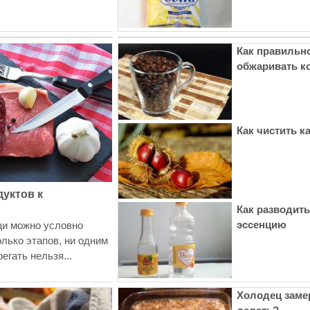
Как правильн
обжаривать к
Как чистить 
уктов к
Как разводит
эссенцию
щи можно условно
олько этапов, ни одним
егать нельзя...
Холодец замер