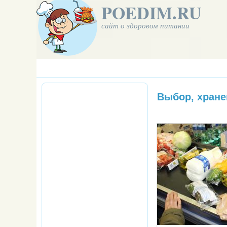
POEDIM.RU
сайт о здоровом питании
Выбор, хране