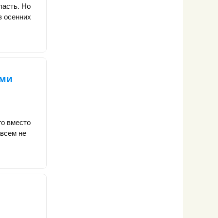
пасть. Но
з осенних
ими
го вместо
овсем не