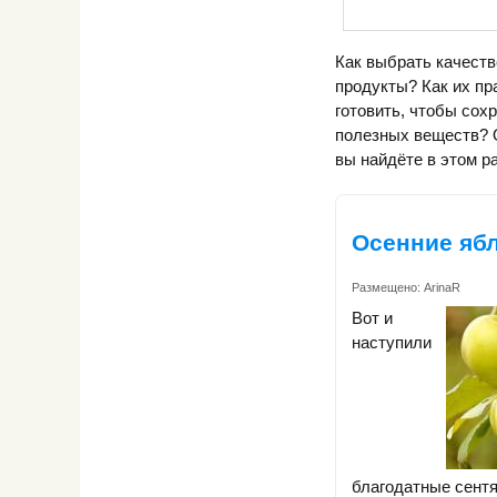
Как выбрать качест
продукты? Как их пр
готовить, чтобы сох
полезных веществ? 
вы найдёте в этом р
Осенние яб
Размещено:
ArinaR
Вот и
наступили
благодатные сентя