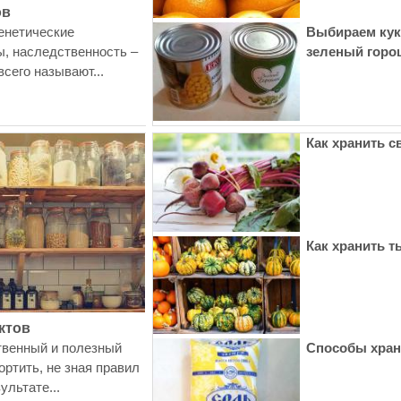
ов
генетические
Выбираем кук
ы, наследственность –
зеленый горо
сего называют...
Как хранить с
Как хранить т
ктов
твенный и полезный
Способы хран
ортить, не зная правил
ультате...