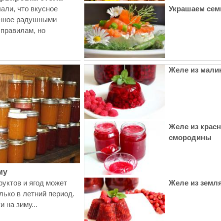
али, что вкусное
Украшаем сем
енное радушными
 правилам, но
Желе из мал
Желе из крас
смородины
му
уктов и ягод может
Желе из земл
лько в летний период.
 на зиму...