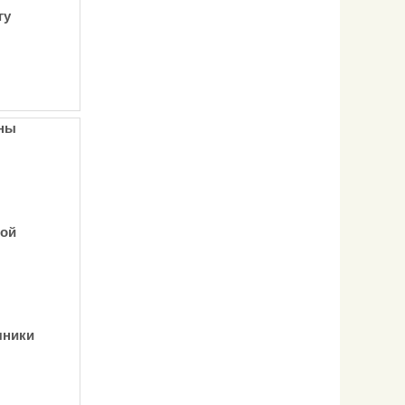
гу
ины
ной
яники