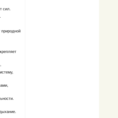
т сил.
.
 природной
укрепляет
.
истему,
вами,
ьности.
 дыхание.