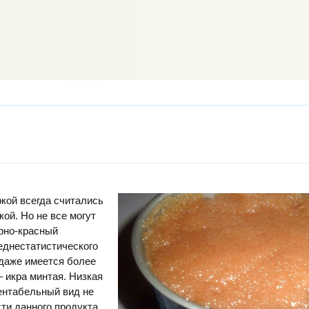
кой всегда считались
кой. Но не все могут
рно-красный
еднестатистического
одаже имеется более
 икра минтая. Низкая
ентабельный вид не
и данного продукта.