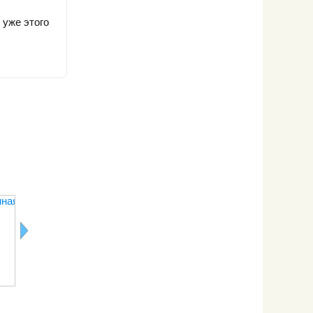
 уже этого
нная
Крабовые
Краснопёрка
Макрурус
Краб
палочки