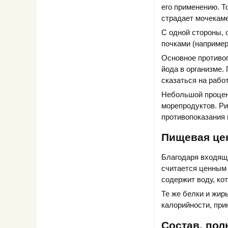
его применению. Т
страдает мочекаме
С одной стороны, 
почками (например
Основное противо
йода в организме.
сказаться на рабо
Небольшой процен
морепродуктов. Ри
противопоказания 
Пищевая це
Благодаря входящи
считается ценным 
содержит воду, кот
Те же белки и жир
калорийности, при
Состав, пол