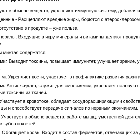
вуют в обмене веществ, укрепляют иммунную систему, добавляю
нные - Расщепляют вредные жиры, борются с атеросклерозом
отсутствие в продукте – уже польза.
нералы. Входящие в икру минералы и витамины делают продукт
.
ы минтая содержатся:
 мкг. Выводит токсины, повышает иммунитет, улучшает зрение, 
.
5 мг. Укрепляет кости, участвует в профилактике развития рахита
 мг. Антиоксидант, служит для омоложения, укрепляет половую с
е токсины из тканей.
. Участвует в кровотоке, обладает сосудорасширяющими свойст
цы и способствует передаче сигналов по нервным окончаниям.
. Участвует в обмене веществ, работе мышц, умственной деятел
в зубов и костей.
г. Обогащает кровь. Входит в состав ферментов, отвечающих за