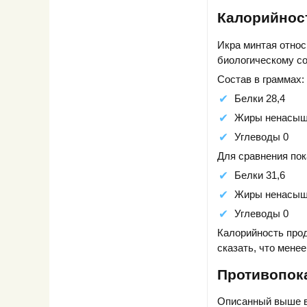
Калорийнос
Икра минтая относ
биологическому со
Состав в граммах:
Белки 28,4
Жиры ненасыщ
Углеводы 0
Для сравнения пок
Белки 31,6
Жиры ненасыщ
Углеводы 0
Калорийность прод
сказать, что мене
Противопок
Описанный выше вр