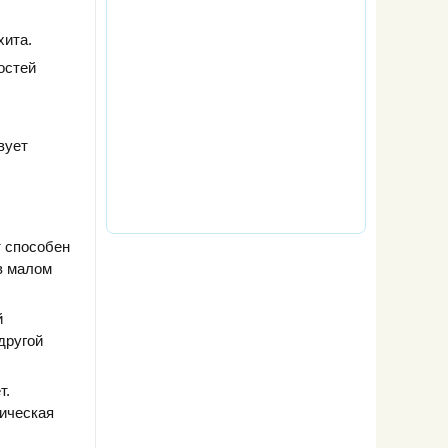
хита.
остей
вует
т способен
в малом
й
другой
т.
гическая