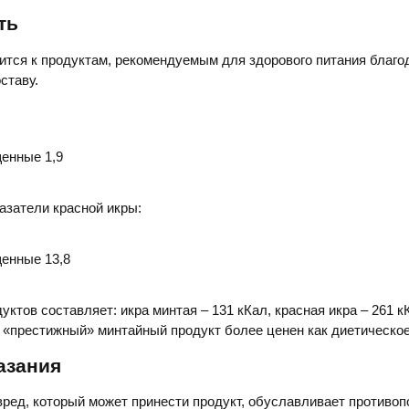
ть
ится к продуктам, рекомендуемым для здорового питания благо
ставу.
енные 1,9
азатели красной икры:
енные 13,8
уктов составляет: икра минтая – 131 кКал, красная икра – 261 
е «престижный» минтайный продукт более ценен как диетическо
азания
ед, который может принести продукт, обуславливает противоп