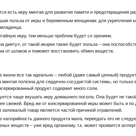
ся есть икру минтая для развития памяти и предотвращения ра
шая польза от икры и беременным женщинам: для укрепления к
 младенца.
тайную икру, тем меньше проблем будет со зрением.
на диету», от такой икорки также будет польза – она поспособст
а от шлаков и поможет восстановить обмен веществ.
в жизни все так идеально – любой (даже самый ценный) продук
а минтая полезна для сердечно-сосудистой системы, но только 
консервированный продукт содержит много соли.
ется чаще вкушать икру домашнего посола. Она будет не тако
ее свежей. Вред же от консервированной икры может быть и по 
 залежалый товар является частой причиной отравлений.
о калорийность данного продукта мала, переедать его не следуе
ных веществ – уже вред организму, т.к. может проявится аллер