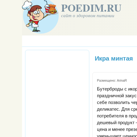
POEDIM.RU
сайт о здоровом питании
Икра минтая
Размещено:
ArinaR
Бутерброды с икор
праздничной закус
себе позволить че
деликатес. Для ср
потребителя в пр
дешевый продукт –
цена и менее през
уменьшают ценност