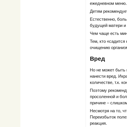
ежедневном меню.
Детям рекомендует
Естественно, боль
будущей матери и
Чем чаще есть мин
Тем, кто «садится 
очищению организм
Вред
Но не может быть 
нанести вред. Икр
количестве, т.к. 
Поэтому рекоменду
просоленной и бол
причине – слишком
Несмотря на то, чт
Переизбыток полез
реакция.