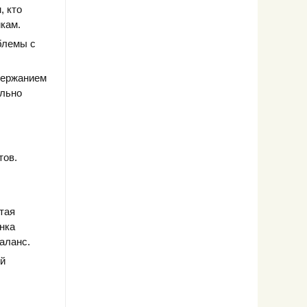
, кто
кам.
облемы с
держанием
ельно
тов.
тая
нка
баланс.
ой