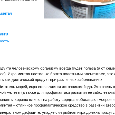
минтая
ь
ания
ность
дукта человеческому организму всегда будет польза (а от сем
ее). Икра минтая настолько богата полезными элементами, что 
ь как диетический продукт при различных заболеваниях.
обитатель морей, икра его является источником йода. Это очень 
ой железы (а также для профилактики развития ее заболеваний
оненты хорошо влияют на работу сердца и обогащают «серое 
минтая – отличное профилактическое средство в развитии атер
инеральном дефиците, упадке сил рыбная икра должна присутс