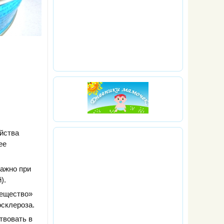
ейства
ее
важно при
).
вещество»
осклероза.
твовать в