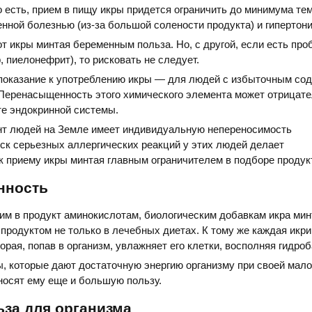
о есть, прием в пищу икры придется ограничить до минимума тем
нной болезнью (из-за большой солености продукта) и гипертони
от икры минтая беременным польза. Но, с другой, если есть пр
, пиелонефрит), то рисковать не следует.
показание к употреблению икры — для людей с избыточным со
 Перенасыщенность этого химического элемента может отрицат
те эндокринной системы.
т людей на Земле имеет индивидуальную непереносимость
ск серьезных аллергических реакций у этих людей делает
к приему икры минтая главным ограничителем в подборе продук
нность
м в продукт аминокислотам, биологическим добавкам икра мин
продуктом не только в лечебных диетах. К тому же каждая икри
орая, попав в организм, увлажняет его клетки, восполняя гидро
ы, которые дают достаточную энергию организму при своей мал
носят ему еще и большую пользу.
ьза для организма