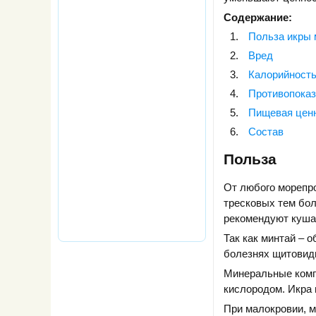
Содержание:
Польза икры 
Вред
Калорийност
Противопоказ
Пищевая цен
Состав
Польза
От любого морепро
тресковых тем бол
рекомендуют кушат
Так как минтай – 
болезнях щитовидн
Минеральные комп
кислородом. Икра 
При малокровии, м