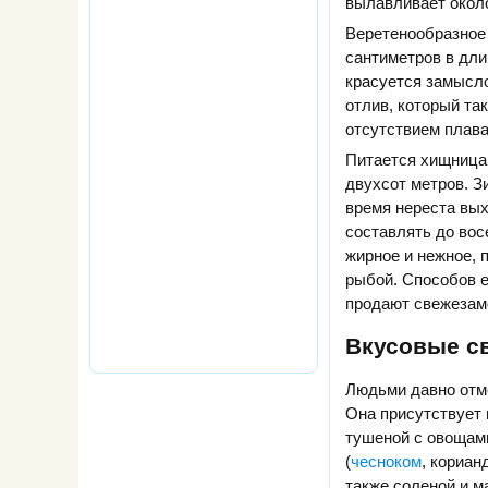
вылавливает около
Веретенообразное 
сантиметров в дли
красуется замысл
отлив, который та
отсутствием плава
Питается хищница 
двухсот метров. З
время нереста вых
составлять до вос
жирное и нежное, 
рыбой. Способов е
продают свежезам
Вкусовые св
Людьми давно отме
Она присутствует 
тушеной с овощами
(
чесноком
, кориан
также соленой и м