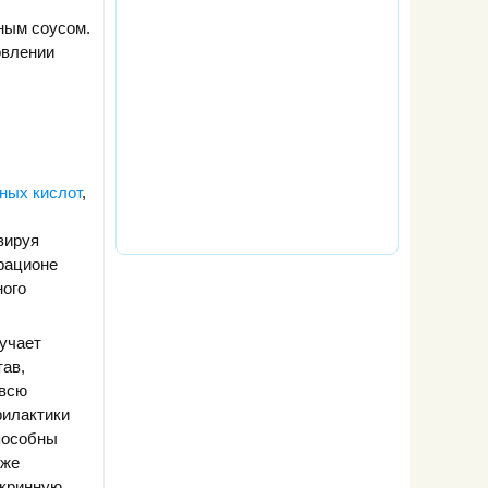
ным соусом.
овлении
ных кислот
,
зируя
рационе
ного
учает
тав,
 всю
филактики
пособны
кже
окринную