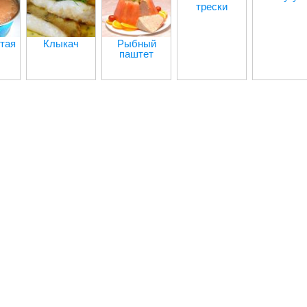
трески
тая
Клыкач
Рыбный
паштет