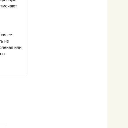
Отмечают
ная ее
ть не
оленая или
но-
Искусственная
Крабовые
Краснопёрка
Макрурус