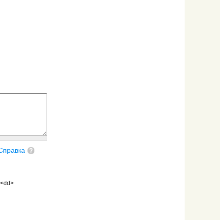
Справка
 <dd>