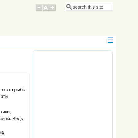
Поиск
Форма поиска
что эта рыба
сяти
тики,
омом. Ведь
на