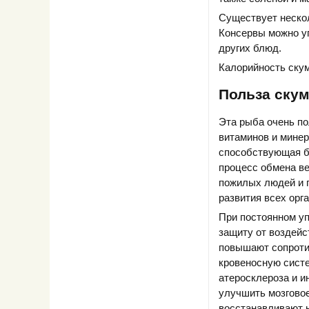
Существует нескол
Консервы можно уп
других блюд.
Калорийность скум
Польза ску
Эта рыба очень по
витаминов и минер
способствующая бо
процесс обмена в
пожилых людей и п
развития всех орга
При постоянном уп
защиту от воздейс
повышают сопроти
кровеносную сист
атеросклероза и 
улучшить мозгово
восстанавливают 