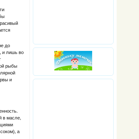
ти
бы
красивый
ается
не до
, и лишь во
т
той рыбы
улярной
ервы и
енность.
й в масле,
ециями
соком), а