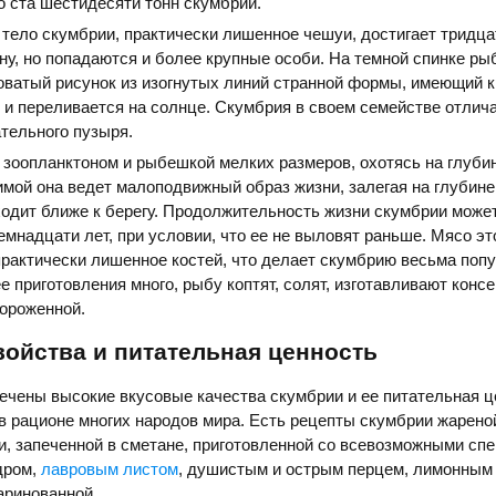
 ста шестидесяти тонн скумбрии.
тело скумбрии, практически лишенное чешуи, достигает тридца
ну, но попадаются и более крупные особи. На темной спинке ры
оватый рисунок из изогнутых линий странной формы, имеющий 
к и переливается на солнце. Скумбрия в своем семействе отлич
тельного пузыря.
зоопланктоном и рыбешкой мелких размеров, охотясь на глуби
имой она ведет малоподвижный образ жизни, залегая на глубине
одит ближе к берегу. Продолжительность жизни скумбрии може
емнадцати лет, при условии, что ее не выловят раньше. Мясо э
практически лишенное костей, что делает скумбрию весьма поп
е приготовления много, рыбу коптят, солят, изготавливают конс
ороженной.
ойства и питательная ценность
чены высокие вкусовые качества скумбрии и ее питательная ц
в рационе многих народов мира. Есть рецепты скумбрии жарено
, запеченной в сметане, приготовленной со всевозможными сп
дром,
лавровым листом
, душистым и острым перцем, лимонным 
аринованной.