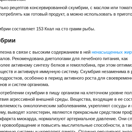
ько рецептов консервированной скумбрии, с маслом или томат
отреблять как готовый продукт, а можно использовать в пригот
брии составляет 153 Ккал на сто грамм рыбы.
мбрии
лезна в связи с высоким содержанием в ней
ненасыщенных жир
алов. Рекомендована диетологами для лечебного питания, как
лее активному синтезу белков и гемоглобина, при этом оптими
еществ и активируя иммунную систему. Скумбрия незаменима в 
одростков, особенно в период активного роста для своевремен
нов и систем организма.
отреблении скумбрии в пищу организм на клеточном уровне пол
твия агрессивной внешней среды. Вещества, входящие в ее сос
вляемость онкологическим заболеваниям, укрепляют сосуды и
ему, выводят холестерин, являются прекрасным средством про
инфаркта миокарда, нормализуют артериальное давление. Они с
е кровообращение и повысить мыслительные способности, а та
нервную систему и укрепляют память. Отлично регулируют энд