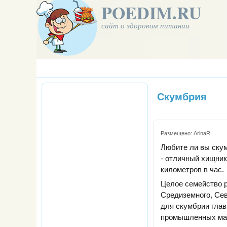
POEDIM.RU
сайт о здоровом питании
Скумбрия
Размещено:
ArinaR
Любите ли вы скум
- отличный хищник
километров в час.
Целое семейство р
Средиземного, Сев
для скумбрии глав
промышленных масш