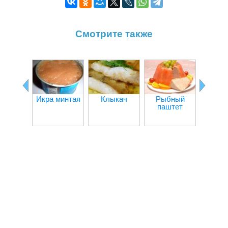
Смотрите также
Печ
тре
Икра минтая
Клыкач
Рыбный
паштет