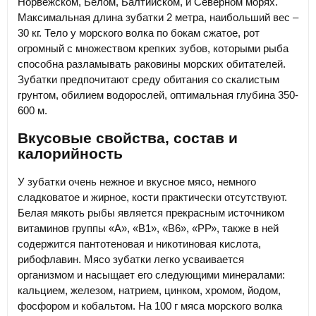
Норвежском, Белом, Балтийском, и Северном морях.
Максимальная длина зубатки 2 метра, наибольший вес –
30 кг. Тело у морского волка по бокам сжатое, рот
огромный с множеством крепких зубов, которыми рыба
способна разламывать раковины морских обитателей.
Зубатки предпочитают среду обитания со скалистым
грунтом, обилием водорослей, оптимальная глубина 350-
600 м.
Вкусовые свойства, состав и
калорийность
У зубатки очень нежное и вкусное мясо, немного
сладковатое и жирное, кости практически отсутствуют.
Белая мякоть рыбы является прекрасным источником
витаминов группы «А», «В1», «В6», «РР», также в ней
содержится пантотеновая и никотиновая кислота,
рибофлавин. Мясо зубатки легко усваивается
организмом и насыщает его следующими минералами:
кальцием, железом, натрием, цинком, хромом, йодом,
фосфором и кобальтом. На 100 г мяса морского волка