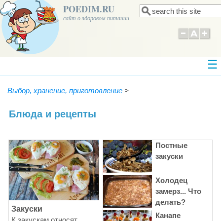
POEDIM.RU
Поиск
Форма поиска
сайт о здоровом питании
Выбор, хранение, приготовление
>
Блюда и рецепты
Постные
закуски
Холодец
замерз... Что
делать?
Закуски
Канапе
К закускам относят