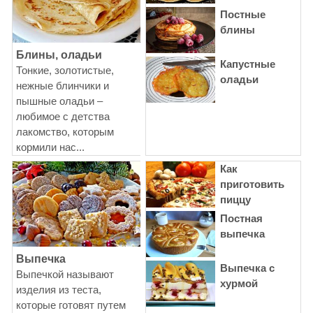
Постные
блины
Блины, оладьи
Капустные
Тонкие, золотистые,
оладьи
нежные блинчики и
пышные оладьи –
любимое с детства
лакомство, которым
кормили нас...
Как
приготовить
пиццу
Постная
выпечка
Выпечка
Выпечка с
Выпечкой называют
хурмой
изделия из теста,
которые готовят путем