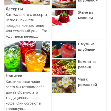
клубникой
Десерты
Желе из
Как жаль, что с десерта
малины
нельзя начинать
праздничное застолье
или семейный ужин. Его
ждут весь вечер....
Смузи из
клубники
Компот из
ревеня
Напитки
Чай с
Какие напитки чаще
ромашкой
всего мы готовим себе
дома? Обычно это
традиционные чай и
кофе. Они согреют в
холодную...