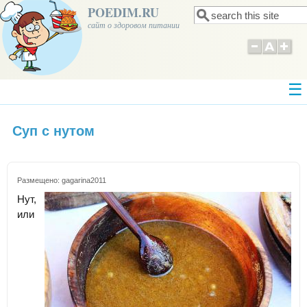
POEDIM.RU
Поиск
Форма поиска
сайт о здоровом питании
Суп с нутом
Размещено:
gagarina2011
Нут,
или