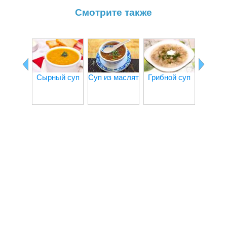
Смотрите также
Сырный суп
Суп из маслят
Грибной суп
Курины