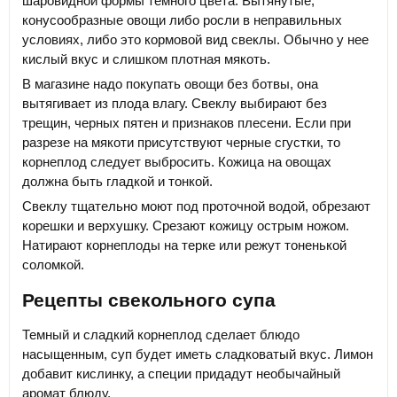
шаровидной формы темного цвета. Вытянутые,
конусообразные овощи либо росли в неправильных
условиях, либо это кормовой вид свеклы. Обычно у нее
кислый вкус и слишком плотная мякоть.
В магазине надо покупать овощи без ботвы, она
вытягивает из плода влагу. Свеклу выбирают без
трещин, черных пятен и признаков плесени. Если при
разрезе на мякоти присутствуют черные сгустки, то
корнеплод следует выбросить. Кожица на овощах
должна быть гладкой и тонкой.
Свеклу тщательно моют под проточной водой, обрезают
корешки и верхушку. Срезают кожицу острым ножом.
Натирают корнеплоды на терке или режут тоненькой
соломкой.
Рецепты свекольного супа
Темный и сладкий корнеплод сделает блюдо
насыщенным, суп будет иметь сладковатый вкус. Лимон
добавит кислинку, а специи придадут необычайный
аромат блюду.