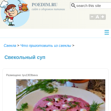
POEDIM.RU
Поиск
Форма поиска
сайт о здоровом питании
Свекла
>
Что приготовить из свеклы
>
Свекольный суп
Размещено:
lyu1303bava