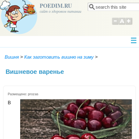
POEDIM.RU
Поиск
Форма поиска
сайт о здоровом питании
Вишня
>
Как заготовить вишню на зиму
>
Вишневое варенье
Размещено:
prozas
В