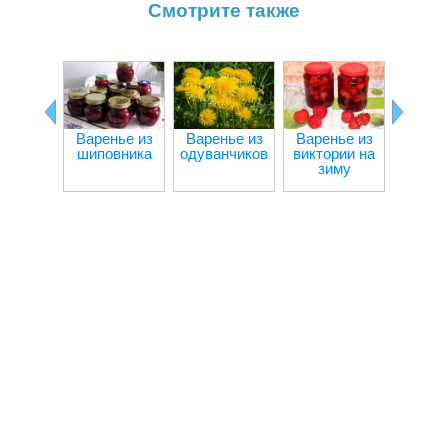
Смотрите также
Варенье из
Варенье из
Варенье из
Варен
шиповника
одуванчиков
виктории на
бе
зиму
смор