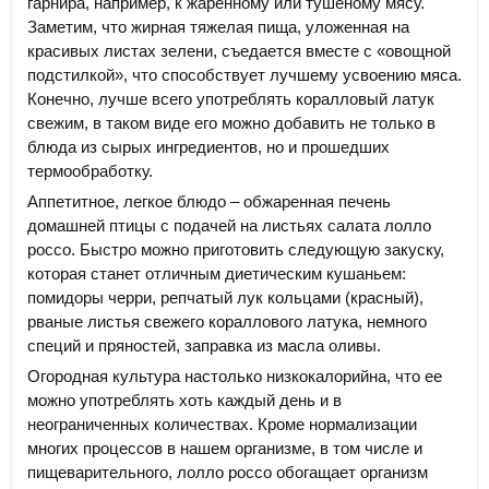
гарнира, например, к жаренному или тушеному мясу.
Заметим, что жирная тяжелая пища, уложенная на
красивых листах зелени, съедается вместе с «овощной
подстилкой», что способствует лучшему усвоению мяса.
Конечно, лучше всего употреблять коралловый латук
свежим, в таком виде его можно добавить не только в
блюда из сырых ингредиентов, но и прошедших
термообработку.
Аппетитное, легкое блюдо – обжаренная печень
домашней птицы с подачей на листьях салата лолло
россо. Быстро можно приготовить следующую закуску,
которая станет отличным диетическим кушаньем:
помидоры черри, репчатый лук кольцами (красный),
рваные листья свежего кораллового латука, немного
специй и пряностей, заправка из масла оливы.
Огородная культура настолько низкокалорийна, что ее
можно употреблять хоть каждый день и в
неограниченных количествах. Кроме нормализации
многих процессов в нашем организме, в том числе и
пищеварительного, лолло россо обогащает организм