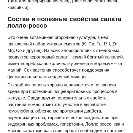
так и для декорирования блюд (листовой салат очень
красивый).
Состав и полезные свойства салата
лолло-россо
Это очень витаминная огородная культура, в ней
прекрасный набор микроэлементов (K, Ca, Fe, P, I, Zn,
Mg, Co и другие). Из всех хлорофилловых съедобных
продуктов коралловый салат – самый богатый на калий,
имеет «серебро» по количеству железа и «бронзу» – за
магний. Сок растения способствует поддержания
функциональности сердечной мышцы.
Съедобная зелень хорошо усваивается и не наносит
вреда при протекании пищеварительных процессов в
желудке. Среди других положительных свойств
растения можно отметить: участие в выработке
гемоглобина, облегчение протекания диабета,
нормализация сна, терапевтическое воздействие при
эндокринных проблемах, гипертонии. Лолло россо, как и
многие салатные растения, просто необходим в составе