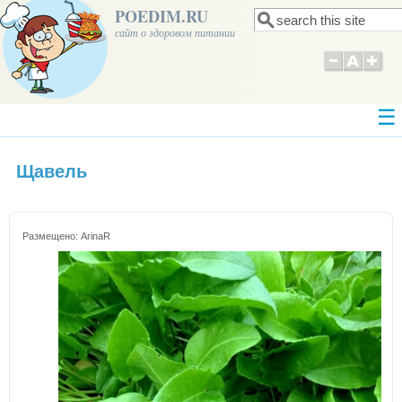
POEDIM.RU
Поиск
Форма поиска
сайт о здоровом питании
Щавель
Размещено:
ArinaR