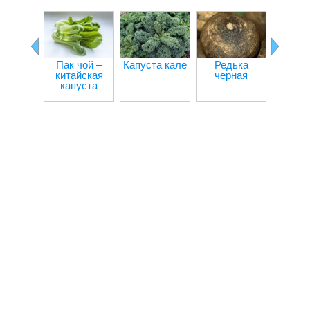
Салат 
Пак чой –
Капуста кале
Редька
китайская
черная
капуста