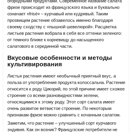
огородными продуктами. Современное название салата
фризе происходит из французского языка и буквально
означает «frisé» – курчавый или кудрявый. Таким
прозвищем растение обзавелось именно благодаря
своему сходству с «пышной шевелюрой». Расцветка
листьев растения вобрала в себя все оттенки зеленого:
от темного ближе к корневищу до насыщенного
салатового в серединной части.
Вкусовые особенности и методы
культивирования
Листья растения имеют необычный приятный вкус, а
польза от употребления продукта колоссальна. Растение
относится к роду Цикорий, по этой причине имеет схожее
строение со всеми разновидностями зелени,
относящимися к этому роду. Этот сорт салата имеет
очень развитое ветвистое строение. По некоторым
признакам фризе можно сравнить с кочанным салатом.
Заметим, что растение – улучшенный сорт курчавого
эндивия. Как он возник? Французские потребители не