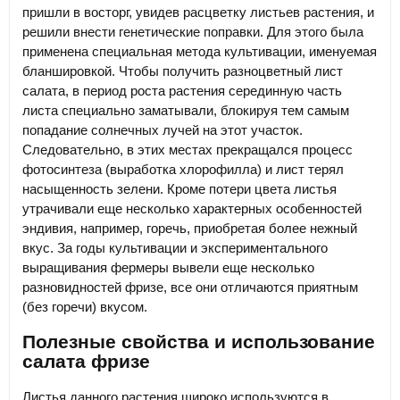
пришли в восторг, увидев расцветку листьев растения, и
решили внести генетические поправки. Для этого была
применена специальная метода культивации, именуемая
бланшировкой. Чтобы получить разноцветный лист
салата, в период роста растения серединную часть
листа специально заматывали, блокируя тем самым
попадание солнечных лучей на этот участок.
Следовательно, в этих местах прекращался процесс
фотосинтеза (выработка хлорофилла) и лист терял
насыщенность зелени. Кроме потери цвета листья
утрачивали еще несколько характерных особенностей
эндивия, например, горечь, приобретая более нежный
вкус. За годы культивации и экспериментального
выращивания фермеры вывели еще несколько
разновидностей фризе, все они отличаются приятным
(без горечи) вкусом.
Полезные свойства и использование
салата фризе
Листья данного растения широко используются в