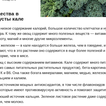
ества в
усты кале
 низкое содержание калорий, большое количество клетчатки и 
ра. К тому же овощ содержит много полезных веществ — витам
ту, магний и многие другие микроэлементы.
 железом — в кале находится больше железа, чем в говядине, 
ают, что в это растении оно содержится в еще более полезной 
орме, чем в мясе.
ощ с высоким содержанием витаминов. Кале содержит много пи
из самых питательных растительных продуктов), бета-каротина
 К и В6. Она также богата минералами, магнием, медью, железом
ьцием и калием.
 источником мощных антиоксидантов, в том числе флавоноидов 
 которые имеют противовирусную активность и помогают защити
роший источник кальция. Зеленое листовое растение даже соде
я, чем молоко.