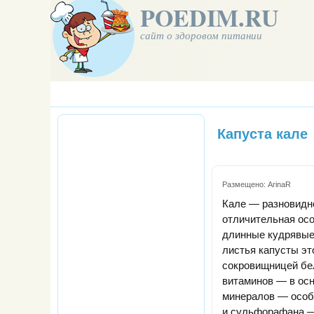
POEDIM.RU
сайт о здоровом питании
Капуста кале
Размещено:
ArinaR
Кале — разновидно
отличительная ос
длинные кудрявые
листья капусты эт
сокровищницей бел
витаминов — в осн
минералов — особе
и сульфорафана 