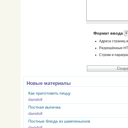
Формат ввода
Адреса страниц и
Разрешённые HTML
Строки и парагр
Новые материалы
Как приготовить пиццу
danidoll
Постная выпечка
danidoll
Постные блюда из шампиньонов
danidoll