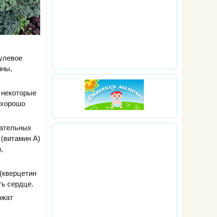
нулевое
ины,
и некоторые
и хорошо
тательных
 (витамин А)
,
(кверцетин
ть сердце.
ржат