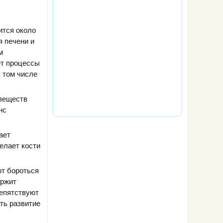
ится около
я печени и
м
ет процессы
 том числе
 веществ
нс
ает
елает кости
т бороться
ержит
репятствуют
ть развитие