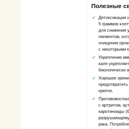
Полезные св
Детоксикация и
5 граммов клет
для снижения 
пигментом, ко
очищения орга
с некоторыми к
Укрепление им
кале укрепляет
биологически 
Хорошее зрение
предотвратить 
крепче.
Противовоспал
с артритом, ау
каротиноиды (б
разрушающему 
рака. Потребле