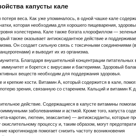
ойства капусты кале
 потеря веса. Как уже упоминалось, в одной чашке кале содерж
чатки, которая необходима для хорошего пищеварения, здоровь
уровня холестерина. Кале также богата хлорофиллом — зелены
торый также оказывает антиоксидантное действие и поддержива
низма. Он создает сильную связь с токсичными соединениями (в
анцерогенами) и выводит их из организма.
мунитета. Благодаря внушительной концентрации питательных
 иммунитет и борется с вирусами и бактериями. Здоровый бала
активных веществ необходим для поддержания здоровья.
 и крепкие кости. Витамин А, который содержится в кале, помог
потерю зрения, связанную со старением. Кальций и витамин K д
ительное действие. Содержащиеся в капусте витамины помогаю
тоиммунными заболеваниями и астмой. Кроме того, капуста сод
ета-каротин, лютеин, зеаксантин) — антиоксиданты, которые п
окислительному процессу и, таким образом, могут предотврати
ние каротиноидов помогает снизить частоту возникновения