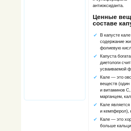
антиоксиданта.
Ценные вещ
составе кап
В капусте кале
содержание жи
фолиевую кисло
Капуста богата
диетологи счит
усваиваемой ф
Кале — это ов
веществ (один 
и витаминов С,
марганцем, кал
Кале является
и кемпферол),
Кале — это хо
больше кальци