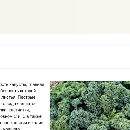
сть капусты, главная
обенность которой —
 листья. Пестрые
ого вида являются
ка, клетчатки,
овном С и К, а также
нно кальция и калия,
— мощного